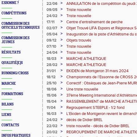
juin
>
ESSONNE ?
22/06
ANNULATION de la compétition du jeudi 
>
09/05
Triste nouvelle
COMPÉTITIONS
>
24/02
Triste nouvelle
>
17/11
Centre d'entraînement de perche
COMMISSION DES
>
OFFICIELS TECHNIQUES
02/07
Objet Trouvé LIFA Espoirs et Régionaux 
>
05/04
Inauguration de la piste d'Athlétisme du s
COMMISSION DES
>
09/12
Objets trouvés
JEUNES
>
07/10
Triste nouvelle
>
24/04
Triste nouvelle
RÉSULTATS
>
18/03
MARCHE ATHLETIQUE
QUALIFIÉ(E)S
>
28/02
MARCHE ATHLETIQUE
>
31/01
EKIDEN de Montgeron 31 mars 2024
RUNNING/CROSS
>
18/12
Championnats de l’Essonne de CROSS 
>
25/10
Correctif : Obsèques de Jean-Pierre MU
MARCHE
>
18/06
Une triste nouvelle
FORMATIONS
>
15/06
37ème Meeting International d'Athlétisme
2023
>
15/04
RASSEMBLEMENT de MARCHE ATHLET
BILANS
>
11/04
Regroupement STEEPLE - 1/2 fond
>
16/03
L’Ekiden de Montgeron revient le dimanch
LIENS
pour les championnats de l’Essonne d’Eki
>
24/02
décès de Didier BREL
>
CONTACTS
22/02
triste nouvelle - décès de Didier BREL
>
20/02
REGROUPEMENT DE MARCHE ATHLETI
INFOS PRATIQUES