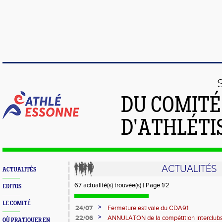
DU COMIT
D'ATHLÉTI
ACTUALITÉS
ACTUALITÉS
67 actualité(s) trouvée(s) | Page 1/2
EDITOS
LE COMITÉ
>
24/07
Fermeture estivale du CDA91
>
22/06
ANNULATON de la compétition Interclub
OÙ PRATIQUER EN