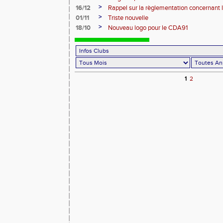
résumés
>
16/12
Rappel sur la règlementation concernant 
Cadettes/Cadets
>
01/11
Triste nouvelle
>
18/10
Nouveau logo pour le CDA91
1
2