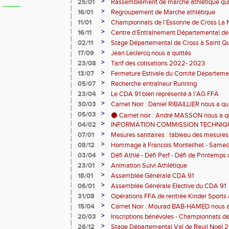
>
25/01
Rassemblement de marche athlétique qui 
janvier à Lisses
>
16/01
Regroupement de Marche athlétique
>
11/01
Championnats de l'Essonne de Cross La N
>
16/11
Centre d’Entraînement Départemental 
>
02/11
Stage Départemental de Cross à Saint Que
octobre au 04 novembre )
>
17/09
Jean Leclercq nous a quittés
>
23/08
Tarif des cotisations 2022- 2023
>
13/07
Fermeture Estivale du Comité Départeme
>
05/07
Recherche entraîneur Running
>
23/04
Le CDA 91 bien représenté à l'AG FFA
>
30/03
Carnet Noir : Daniel RIBAILLIER nous a qu
>
05/03
⚫ Carnet noir : André MASSON nous a qu
>
04/02
INFORMATION COMMISSION TECHNIQ
>
07/01
Mesures sanitaires : tableau des mesures 
>
08/12
Hommage à Francois Monteilhet - Samedi
>
03/04
Défi Athlé - Défi Perf - Défi de Printemp
>
23/01
Animation Suivi Athlétique
>
18/01
Assemblée Générale CDA 91
>
06/01
Assemblée Générale Elective du CDA 91
>
31/08
Opérations FFA de rentrée Kinder Sport
>
15/04
Carnet Noir : Mourad BAB-HAMED nous a
>
20/03
Inscriptions bénévoles - Championnats d
Juillet 2020
>
26/12
Stage Départemental Val de Reuil Noël 20