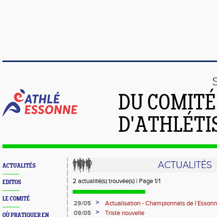
DU COMIT
D'ATHLÉTI
ACTUALITÉS
ACTUALITÉS
2 actualité(s) trouvée(s) | Page 1/1
EDITOS
LE COMITÉ
>
29/05
Actualisation - Championnats de l’Essonne
Montgeron
>
09/05
Triste nouvelle
OÙ PRATIQUER EN