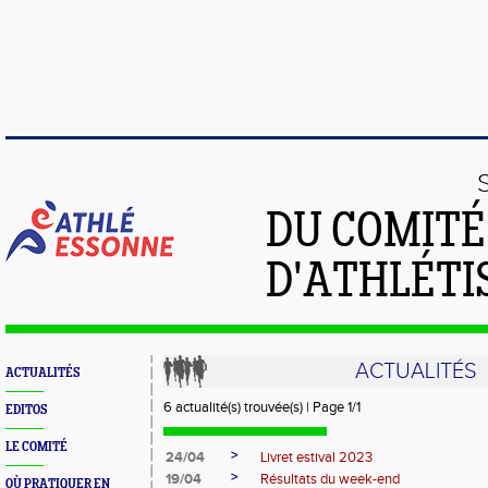
DU COMIT
D'ATHLÉTI
ACTUALITÉS
ACTUALITÉS
6 actualité(s) trouvée(s) | Page 1/1
EDITOS
LE COMITÉ
>
24/04
Livret estival 2023
>
19/04
Résultats du week-end
OÙ PRATIQUER EN