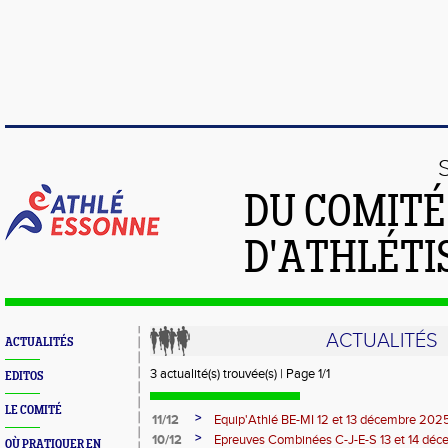
DU COMIT
D'ATHLÉTI
ACTUALITÉS
ACTUALITÉS
3 actualité(s) trouvée(s) | Page 1/1
EDITOS
LE COMITÉ
>
11/12
Equip'Athlé BE-MI 12 et 13 décembre 202
>
10/12
Epreuves Combinées C-J-E-S 13 et 14 dé
OÙ PRATIQUER EN