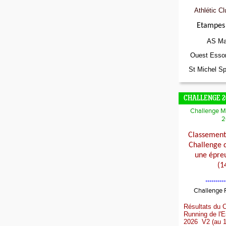
Athlétic Cl
Etampes 
AS Ma
Ouest Esso
St Michel Sp
CHALLENGE 2
Challenge M
2
Classement 
Challenge 
une épreu
(1
**********
Challenge
Résultats du 
Running de l'
2026 V2 (au 1