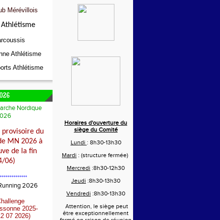
ub Mérévillois
Athlétisme
rcoussis
nne Athlétisme
orts Athlétisme
026
arche Nordique
026
Horaires d'ouverture du
siège du Comité
provisoire du
de MN 2026 à
Lundi
: 8h30-13h30
ve de la fin
Mardi
: (structure fermée)
4/06)
Mercredi
:8h30-12h30
**************
Jeudi
:8h30-13h30
 Running 2026
Vendredi
:8h30-13h30
Challenge
Attention, le siège peut
Essonne 2025-
être exceptionnellement
2 07 2026)