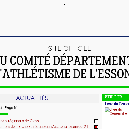
SITE OFFICIEL
U COMITÉ DÉPARTEMEN
'ATHLÉTISME DE L'ESSO
ACTUALITÉS
ATHLE.FR
Livre du Cente
) | Page 1/1
ats régionaux de Cross-
ment de marche athlétique qui s’est tenu le samedi 21