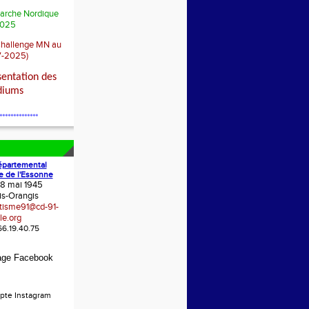
arche Nordique
025
Challenge MN au
7-2025)
sentation des
diums
**************
épartemental
e de l'Essonne
 8 mai 1945
is-Orangis
etisme91@cd-91-
le.org
.66.19.40.75
age Facebook
pte Instagram