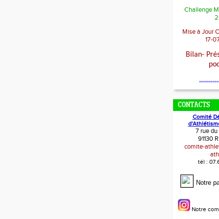
Challenge M
2
Mise à Jour 
17-0
Bilan- Pré
po
**********
CONTACTS
Comité D
d'Athlétism
7 rue du
91130 R
comite-athl
ath
tél : 07
Notre p
Notre com