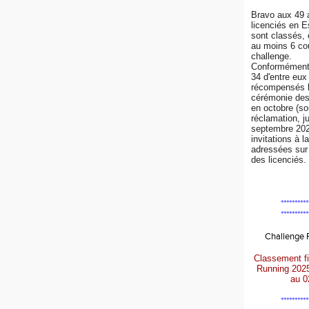
Bravo aux 49 
licenciés en 
sont classés, 
au moins 6 co
challenge.
Conformément 
34 d'entre eux
récompensés l
cérémonie de
en octobre (so
réclamation, j
septembre 202
invitations à l
adressées sur 
des licenciés.
**********
**********
Challenge
Classement fi
Running 202
au 0
**********