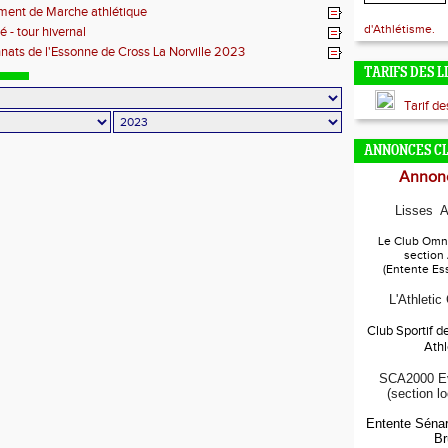
Lisses
ent de Marche athlétique
d'Athlétisme.
é - tour hivernal
ats de l'Essonne de Cross La Norville 2023
TARIFS DES L
Tarif d
ANNONCES C
Annonc
Lisses A
Le Club Omni
section
(Entente Es
L'Athletic
Club Sportif d
Ath
SCA2000 Ev
(section l
Entente Sénar
Br