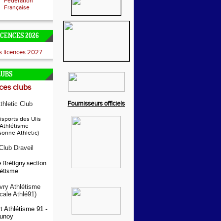
Fédération
Française
ICENCES 2026
es licences 2027
LUBS
es clubs
Fournisseurs officiels
thletic Club
sports des Ulis
 Athlétisme
sonne Athletic)
 Club Draveil
e Brétigny section
létisme
ry Athlétisme
ocale Athlé91)
t Athlétisme 91 -
unoy