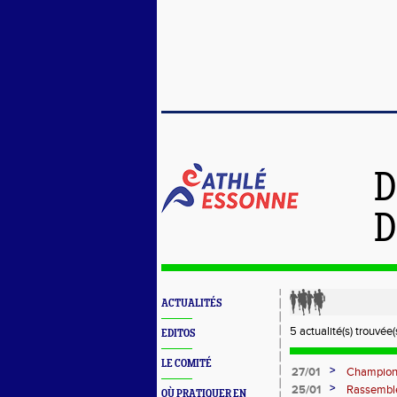
D
D
ACTUALITÉS
5 actualité(s) trouvée(s
EDITOS
LE COMITÉ
>
27/01
Championn
>
25/01
Rassemble
OÙ PRATIQUER EN