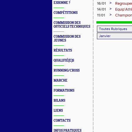
janvier à 
>
ESSONNE ?
16/01
Regroupem
>
14/01
Equip'Athl
COMPÉTITIONS
>
11/01
Championn
COMMISSION DES
OFFICIELS TECHNIQUES
COMMISSION DES
JEUNES
RÉSULTATS
QUALIFIÉ(E)S
RUNNING/CROSS
MARCHE
FORMATIONS
BILANS
LIENS
CONTACTS
INFOS PRATIQUES