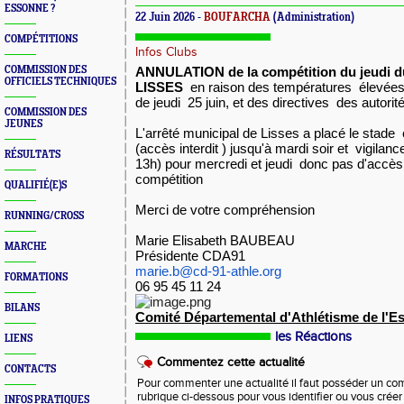
ESSONNE ?
22 Juin 2026 -
BOUFARCHA
(Administration)
COMPÉTITIONS
Infos Clubs
COMMISSION DES
ANNULATION de la compétition du jeudi du
OFFICIELS TECHNIQUES
LISSES
en raison des températures élevées 
de jeudi 25 juin, et des directives des autor
COMMISSION DES
JEUNES
L'arrêté municipal de Lisses a placé le stade 
(accès interdit ) jusqu'à mardi soir et vigila
RÉSULTATS
13h) pour mercredi et jeudi
donc pas d'accès e
compétition
QUALIFIÉ(E)S
Merci de votre compréhension
RUNNING/CROSS
Marie Elisabeth BAUBEAU
MARCHE
Présidente CDA91
marie.b@cd-91-athle.org
FORMATIONS
06 95 45 11 24
BILANS
Comité Départemental d'Athlétisme de l'E
les Réactions
LIENS
Commentez cette actualité
CONTACTS
Pour commenter une actualité il faut posséder un compt
rubrique ci-dessous pour vous identifier ou vous crée
INFOS PRATIQUES