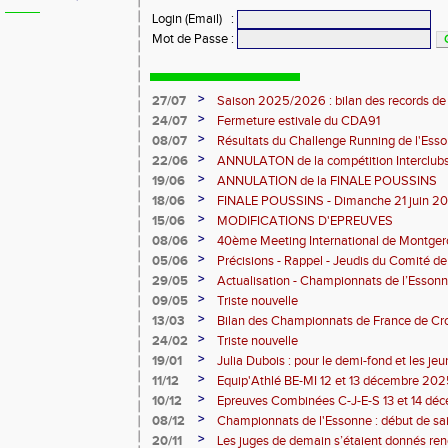
Login (Email)
:
Mot de Passe
:
>
27/07
Saison 2025/2026 : bilan des records de
>
24/07
Fermeture estivale du CDA91
>
08/07
Résultats du Challenge Running de l'Es
12 07 2026)
>
22/06
ANNULATON de la compétition Interclub
juin
>
19/06
ANNULATION de la FINALE POUSSINS
>
18/06
FINALE POUSSINS - Dimanche 21 juin 202
>
15/06
MODIFICATIONS D'EPREUVES
>
08/06
40ème Meeting International de Montger
>
05/06
Précisions - Rappel - Jeudis du Comité de
>
29/05
Actualisation - Championnats de l’Essonne
Montgeron
>
09/05
Triste nouvelle
>
13/03
Bilan des Championnats de France de Cr
>
24/02
Triste nouvelle
>
19/01
Julia Dubois : pour le demi-fond et les je
>
11/12
Equip'Athlé BE-MI 12 et 13 décembre 20
>
10/12
Epreuves Combinées C-J-E-S 13 et 14 dé
>
08/12
Championnats de l'Essonne : début de sa
roues
>
20/11
Les juges de demain s’étaient donnés r