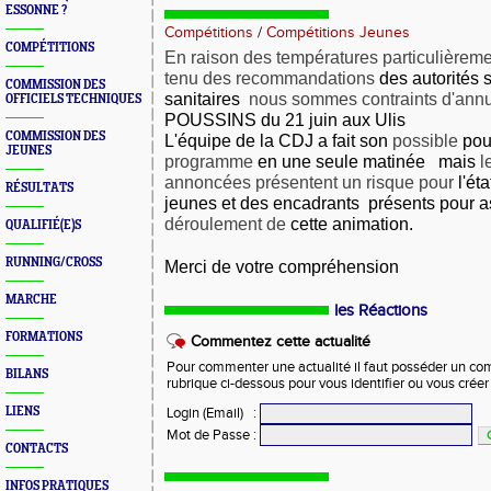
ESSONNE ?
Compétitions
/
Compétitions Jeunes
COMPÉTITIONS
En raison des températures particulièrem
tenu des recommandations
des autorités s
COMMISSION DES
sanitaires
nous sommes contraints d'ann
OFFICIELS TECHNIQUES
POUSSINS du 21 juin aux Ulis
COMMISSION DES
L'équipe de la CDJ a fait son
possible
pou
JEUNES
programme
en une seule matinée mais
l
annoncées présentent un risque pour
l'ét
RÉSULTATS
jeunes et des encadrants présents pour a
déroulement de
cette animation.
QUALIFIÉ(E)S
RUNNING/CROSS
Merci de votre compréhension
MARCHE
les Réactions
FORMATIONS
Commentez cette actualité
Pour commenter une actualité il faut posséder un compt
BILANS
rubrique ci-dessous pour vous identifier ou vous crée
LIENS
Login (Email)
:
Mot de Passe
:
CONTACTS
INFOS PRATIQUES