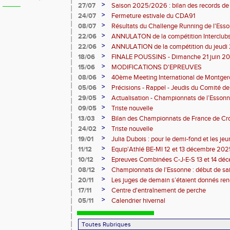
>
27/07
Saison 2025/2026 : bilan des records de
>
24/07
Fermeture estivale du CDA91
>
08/07
Résultats du Challenge Running de l'Es
12 07 2026)
>
22/06
ANNULATON de la compétition Interclub
juin
>
22/06
ANNULATION de la compétition du jeudi 
>
18/06
FINALE POUSSINS - Dimanche 21 juin 202
>
15/06
MODIFICATIONS D'EPREUVES
>
08/06
40ème Meeting International de Montger
>
05/06
Précisions - Rappel - Jeudis du Comité de
>
29/05
Actualisation - Championnats de l’Essonne
Montgeron
>
09/05
Triste nouvelle
>
13/03
Bilan des Championnats de France de Cr
>
24/02
Triste nouvelle
>
19/01
Julia Dubois : pour le demi-fond et les je
>
11/12
Equip'Athlé BE-MI 12 et 13 décembre 20
>
10/12
Epreuves Combinées C-J-E-S 13 et 14 dé
>
08/12
Championnats de l'Essonne : début de sa
roues
>
20/11
Les juges de demain s’étaient donnés r
>
17/11
Centre d'entraînement de perche
>
05/11
Calendrier hivernal