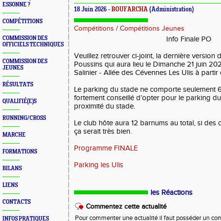
ESSONNE ?
18 Juin 2026 -
BOUFARCHA
(Administration)
COMPÉTITIONS
Compétitions
/
Compétitions Jeunes
COMMISSION DES
Info Finale PO
OFFICIELS TECHNIQUES
Veuillez retrouver ci-joint, la dernière version 
COMMISSION DES
Poussins qui aura lieu le Dimanche 21 juin 2
JEUNES
Salinier - Allée des Cévennes Les Ulis à partir
RÉSULTATS
Le parking du stade ne comporte seulement 60
fortement conseillé d’opter pour le parking du
QUALIFIÉ(E)S
proximité du stade.
RUNNING/CROSS
Le club hôte aura 12 barnums au total, si des
ça serait très bien.
MARCHE
Programme FINALE
FORMATIONS
Parking les Ulis
BILANS
LIENS
les Réactions
CONTACTS
Commentez cette actualité
Pour commenter une actualité il faut posséder un compt
INFOS PRATIQUES