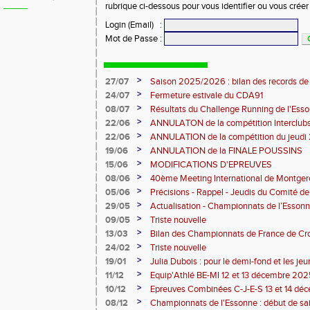
rubrique ci-dessous pour vous identifier ou vous crée
Login (Email)
:
Mot de Passe
:
>
27/07
Saison 2025/2026 : bilan des records de
>
24/07
Fermeture estivale du CDA91
>
08/07
Résultats du Challenge Running de l'Es
12 07 2026)
>
22/06
ANNULATON de la compétition Interclub
juin
>
22/06
ANNULATION de la compétition du jeudi 
>
19/06
ANNULATION de la FINALE POUSSINS
>
15/06
MODIFICATIONS D'EPREUVES
>
08/06
40ème Meeting International de Montger
>
05/06
Précisions - Rappel - Jeudis du Comité de
>
29/05
Actualisation - Championnats de l’Essonne
Montgeron
>
09/05
Triste nouvelle
>
13/03
Bilan des Championnats de France de Cr
>
24/02
Triste nouvelle
>
19/01
Julia Dubois : pour le demi-fond et les je
>
11/12
Equip'Athlé BE-MI 12 et 13 décembre 20
>
10/12
Epreuves Combinées C-J-E-S 13 et 14 dé
>
08/12
Championnats de l'Essonne : début de sa