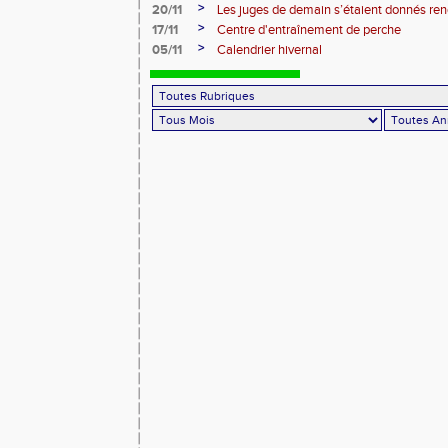
roues
>
20/11
Les juges de demain s’étaient donnés r
>
17/11
Centre d'entraînement de perche
>
05/11
Calendrier hivernal