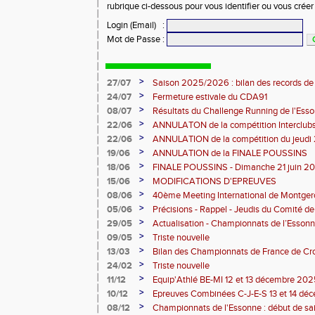
rubrique ci-dessous pour vous identifier ou vous crée
Login (Email)
:
Mot de Passe
:
>
27/07
Saison 2025/2026 : bilan des records de
>
24/07
Fermeture estivale du CDA91
>
08/07
Résultats du Challenge Running de l'Es
07 2026)
>
22/06
ANNULATON de la compétition Interclub
juin
>
22/06
ANNULATION de la compétition du jeudi 
>
19/06
ANNULATION de la FINALE POUSSINS
>
18/06
FINALE POUSSINS - Dimanche 21 juin 202
>
15/06
MODIFICATIONS D'EPREUVES
>
08/06
40ème Meeting International de Montger
>
05/06
Précisions - Rappel - Jeudis du Comité de
>
29/05
Actualisation - Championnats de l’Essonne
Montgeron
>
09/05
Triste nouvelle
>
13/03
Bilan des Championnats de France de Cr
>
24/02
Triste nouvelle
>
11/12
Equip'Athlé BE-MI 12 et 13 décembre 20
>
10/12
Epreuves Combinées C-J-E-S 13 et 14 dé
>
08/12
Championnats de l'Essonne : début de sa