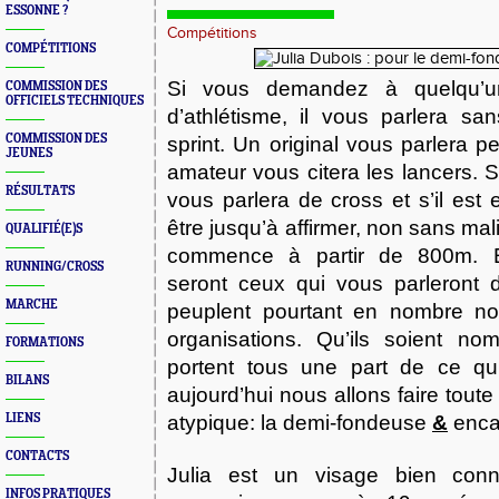
ESSONNE ?
Compétitions
COMPÉTITIONS
Si vous demandez à quelqu’u
COMMISSION DES
OFFICIELS TECHNIQUES
d’athlétisme, il vous parlera s
COMMISSION DES
sprint. Un original vous parlera p
JEUNES
amateur vous citera les lancers. 
RÉSULTATS
vous parlera de cross et s’il est e
être jusqu’à affirmer, non sans mal
QUALIFIÉ(E)S
commence à partir de 800m. E
RUNNING/CROSS
seront ceux qui vous parleront 
MARCHE
peuplent pourtant en nombre no
organisations. Qu’ils soient no
FORMATIONS
portent tous une part de ce qu’
BILANS
aujourd’hui nous allons faire toute
LIENS
atypique: la demi-fondeuse
&
enca
CONTACTS
Julia est un visage bien con
INFOS PRATIQUES