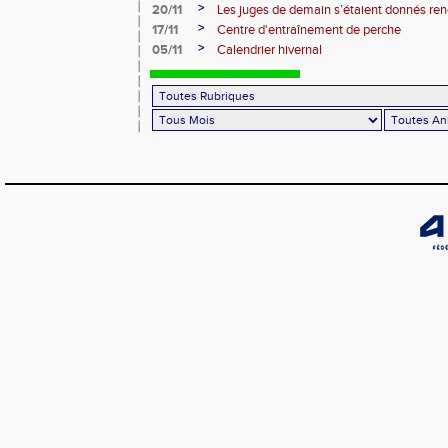
roues
>
20/11
Les juges de demain s’étaient donnés r
>
17/11
Centre d'entraînement de perche
>
05/11
Calendrier hivernal