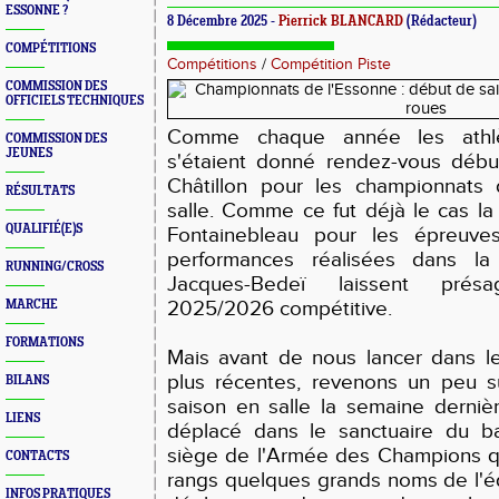
ESSONNE ?
8 Décembre 2025 -
Pierrick BLANCARD
(Rédacteur)
COMPÉTITIONS
Compétitions
/
Compétition Piste
COMMISSION DES
OFFICIELS TECHNIQUES
Comme chaque année les athlè
COMMISSION DES
JEUNES
s'étaient donné rendez-vous débu
Châtillon pour les championnats
RÉSULTATS
salle. Comme ce fut déjà le cas l
QUALIFIÉ(E)S
Fontainebleau pour les épreuves
performances réalisées dans la
RUNNING/CROSS
Jacques-Bedeï laissent pré
2025/2026 compétitive.
MARCHE
FORMATIONS
Mais avant de nous lancer dans l
plus récentes, revenons un peu su
BILANS
saison en salle la semaine dernièr
LIENS
déplacé dans le sanctuaire du bat
siège de l'Armée des Champions q
CONTACTS
rangs quelques grands noms de l'é
INFOS PRATIQUES