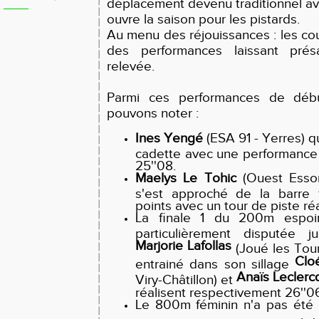
déplacement devenu traditionnel av
ouvre la saison pour les pistards.
Au menu des réjouissances : les cou
des performances laissant prés
relevée.
Parmi ces performances de déb
pouvons noter :
Ines Yengé
(ESA 91 - Yerres) 
cadette avec une performance
25''08.
Maelys Le Tohic
(Ouest Esson
s'est approché de la barre 
points avec un tour de piste réa
La finale 1 du 200m espoir/
particulièrement disputée 
Marjorie Lafollas
(Joué les Tour
Clo
entrainé dans son sillage
Anaïs Leclerc
Viry-Châtillon) et
réalisent respectivement 26''06
Le 800m féminin n'a pas été