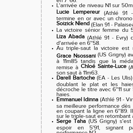
L'arrivée de niveau N1 sur 50m
Lucie Lempereur
(Athlé 91 - 
termine en or avec un chrono 
Soizick Nlend
(Elan 91 - Palaisea
La victoire sénior femme du 
Liza Abada
(Athlé 91 - Evry) 
d'arrivée en 6''58.
Au triple-saut la victoire es
(US Grigny) a
Grace Nsossani
à 11m85 tandis que la médai
Chloé Sainte-Luce
remise à
(A
son saut à 11m63.
Darell Bartoche
(EA - Les Ulis)
doublant le plat et les haie
décroche le titre avec 6''11 sur
haies.
Emmanuel Idinna
(Athlé 91 - Vir
sa meilleure performance dès 
en coupant la ligne en 6''89. 
sur le triple-saut en retombant
Serge Taha
(US Grigny) s'es
espoir en 5'91, signant
performance N2.