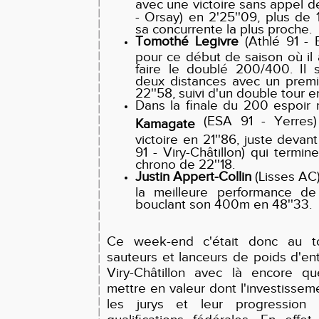
avec une victoire sans appel 
- Orsay) en 2'25''09, plus de
sa concurrente la plus proche.
Tomothé Legivre
(Athlé 91 - 
pour ce début de saison où il a
faire le doublé 200/400. Il s'
deux distances avec un premi
22''58, suivi d'un double tour e
Dans la finale du 200 espoir 
(ESA 91 - Yerres) 
Kamagate
victoire en 21''86, juste devan
91 - Viry-Châtillon) qui termi
chrono de 22''18.
Justin Appert-Collin
(Lisses AC)
la meilleure performance de
bouclant son 400m en 48''33.
Ce week-end c'était donc au to
sauteurs et lanceurs de poids d'en
Viry-Châtillon avec là encore q
mettre en valeur dont l'investissem
les jurys et leur progression