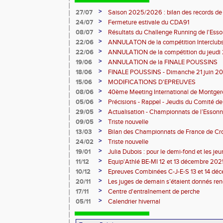
>
27/07
Saison 2025/2026 : bilan des records de
>
24/07
Fermeture estivale du CDA91
>
08/07
Résultats du Challenge Running de l'Es
12 07 2026)
>
22/06
ANNULATON de la compétition Interclub
juin
>
22/06
ANNULATION de la compétition du jeudi 
>
19/06
ANNULATION de la FINALE POUSSINS
>
18/06
FINALE POUSSINS - Dimanche 21 juin 202
>
15/06
MODIFICATIONS D'EPREUVES
>
08/06
40ème Meeting International de Montger
>
05/06
Précisions - Rappel - Jeudis du Comité de
>
29/05
Actualisation - Championnats de l’Essonne
Montgeron
>
09/05
Triste nouvelle
>
13/03
Bilan des Championnats de France de Cr
>
24/02
Triste nouvelle
>
19/01
Julia Dubois : pour le demi-fond et les je
>
11/12
Equip'Athlé BE-MI 12 et 13 décembre 20
>
10/12
Epreuves Combinées C-J-E-S 13 et 14 dé
>
20/11
Les juges de demain s’étaient donnés r
>
17/11
Centre d'entraînement de perche
>
05/11
Calendrier hivernal