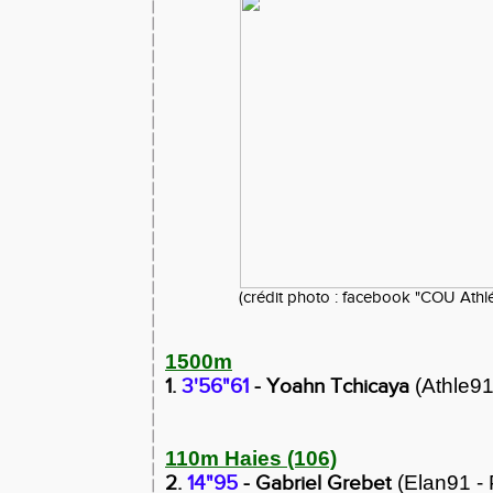
(crédit photo : facebook "COU Athlé
1500m
1.
3'56"61
- Yoahn Tchicaya
(Athle91
110m Haies (106)
2.
14"95
- Gabriel Grebet
(Elan91 - 