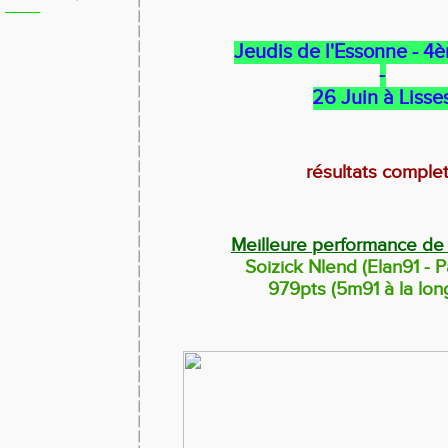
Jeudis de l'Essonne - 4
-
26 Juin à Lisse
résultats comple
Meilleure performance de 
Soizick Nlend (Elan91 - P
979pts (5m91 à la lon