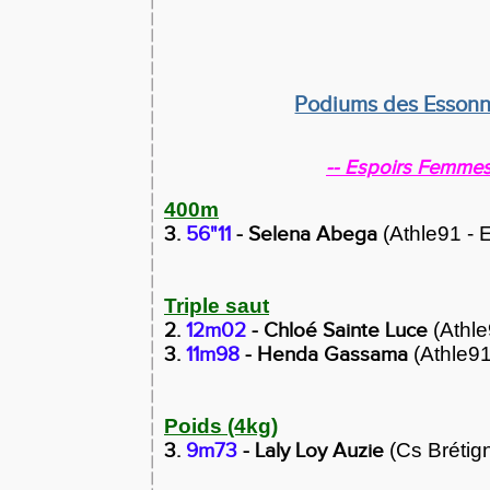
Podiums des Essonn
-- Espoirs Femmes
400m
3.
56"11
- Selena Abega
(Athle91 - 
Triple saut
2.
12m02
- Chloé Sainte Luce
(Athle
3.
11m98
- Henda Gassama
(Athle91 
Poids (4kg)
3.
9m73
- Laly Loy Auzie
(Cs Brétig