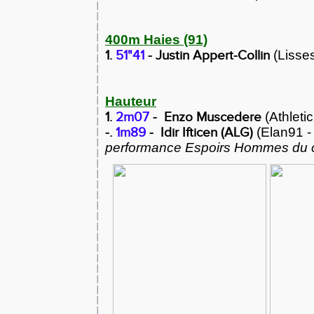
400m Haies (91)
1.
51"41
- Justin Appert-Collin
(Lisse
Hauteur
1.
2m07
-
Enzo Muscedere
(Athleti
-.
1m89
-
Idir Ifticen (ALG)
(Elan91 -
performance Espoirs Hommes du 