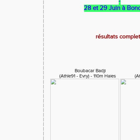
-
28 et 29 Juin à Bon
résultats comple
Boubacar B
(Athle91 - Evry) - 110m Haies 