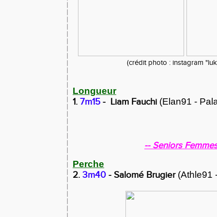
(crédit photo : instagram "luk
Longueur
1.
7m15
-
Liam Fauchi
(Elan91 - Pal
-- Seniors Femmes
Perche
2.
3m40
- Salomé Brugier
(Athle91 -