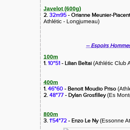
Javelot (600g)
2.
32m95
- Orianne Meunier-Piacen
Athlétic - Longjumeau)
-- Espoirs Hommes
100m
1.
10"51
- Lilian Beltai
(Athlétic Club 
400m
1.
46"60
- Benoit Moudio Priso
(Athl
2.
48"77
- Dylan Grosfilley
(Es Mont
800m
3.
1'54"72
- Enzo Le Ny
(Essonne Ath