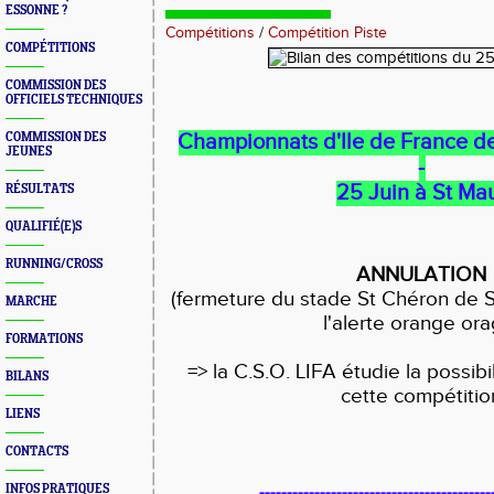
ESSONNE ?
Compétitions
/
Compétition Piste
COMPÉTITIONS
COMMISSION DES
OFFICIELS TECHNIQUES
COMMISSION DES
Championnats d'Ile de France 
JEUNES
-
25 Juin à St Ma
RÉSULTATS
QUALIFIÉ(E)S
RUNNING/CROSS
ANNULATION
(fermeture du stade St Chéron de S
MARCHE
l'alerte orange ora
FORMATIONS
=> la C.S.O. LIFA étudie la possibi
BILANS
cette compétitio
LIENS
CONTACTS
INFOS PRATIQUES
------------------------------------------