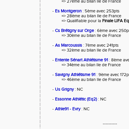
=> 27ème au bilan Ile de France
-
Es Montgeron
: 5ème avec 253pts
=> 28ème au bilan Ile de France
=> Qualifiable pour la
Finale LIFA E
-
Cs Brétigny sur Orge
: 6ème avec 250p
=> 30ème au bilan Ile de France
-
As Marcoussis
: 7ème avec 241pts
=> 32ème au bilan Ile de France
-
Entente Sénart Athlétisme 91
: 8ème av
=> 34ème au bilan Ile de France
-
Savigny Athlétisme 91
: 9ème avec 172p
=> 46ème au bilan Ile de France
-
Us Grigny
: NC
-
Essonne Athlétic (Eq2)
: NC
-
Athle91 - Evry
: NC
----------