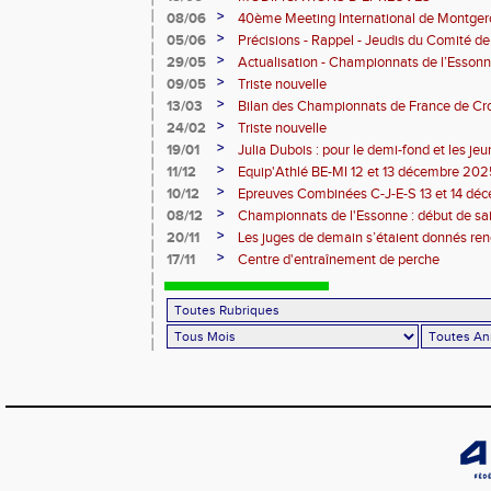
>
08/06
40ème Meeting International de Montger
>
05/06
Précisions - Rappel - Jeudis du Comité de
>
29/05
Actualisation - Championnats de l’Essonne
Montgeron
>
09/05
Triste nouvelle
>
13/03
Bilan des Championnats de France de Cr
>
24/02
Triste nouvelle
>
19/01
Julia Dubois : pour le demi-fond et les je
>
11/12
Equip'Athlé BE-MI 12 et 13 décembre 20
>
10/12
Epreuves Combinées C-J-E-S 13 et 14 dé
>
08/12
Championnats de l'Essonne : début de sa
roues
>
20/11
Les juges de demain s’étaient donnés r
>
17/11
Centre d'entraînement de perche