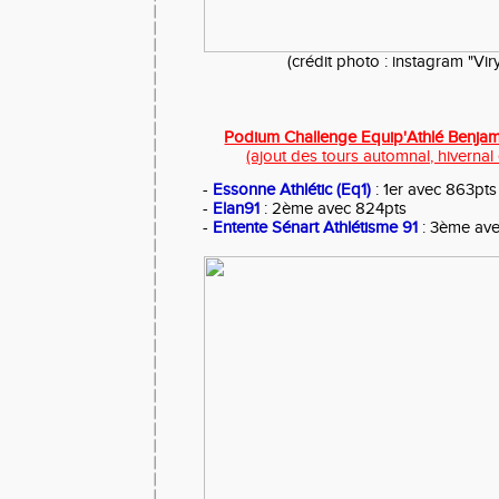
(crédit photo : instagram "Vir
Podium Challenge Equip'Athlé Benjami
(ajout des tours automnal, hivernal 
-
Essonne Athlétic (Eq1)
: 1er avec 863pts
-
Elan91
: 2ème avec 824pts
-
Entente Sénart Athlétisme 91
: 3ème ave