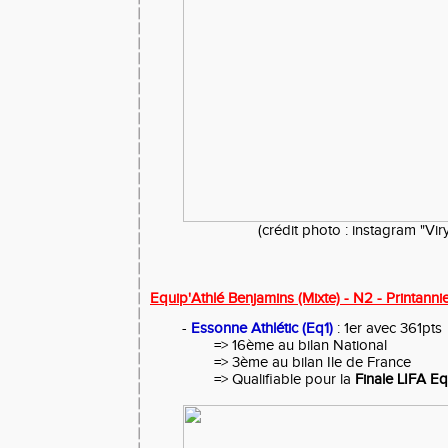
(crédit photo : instagram "Vir
Equip'Athlé Benjamins (Mixte) - N2 - Printanni
-
Essonne Athlétic (Eq1)
: 1er avec 361pts
=> 16ème au bilan National
=> 3ème au bilan Ile de France
=> Qualifiable pour la
Finale LIFA E