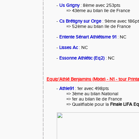
-
Us Grigny
: 8ème avec 253pts
=> 43ème au bilan Ile de France
-
Cs Brétigny sur Orge
: 9ème avec 186pt
=> 52ème au bilan Ile de France
-
Entente Sénart Athlétisme 91
: NC
-
Lisses Ac
: NC
-
Essonne Athlétic (Eq2)
: NC
Equip'Athlé Benjamins (Mixte) - N1 - tour Print
-
Athle91
: 1er avec 498pts
=> 3ème au bilan National
=> 1er au bilan Ile de France
=> Qualifiable pour la
Finale LIFA Eq