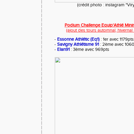
(crédit photo : instagram "Vir
Podium Challenge Equip'Athlé Minim
(ajout des tours automnal, hivernal 
-
Essonne Athlétic (Eq1)
: 1er avec 1179pts
-
Savigny Athlétisme 91
: 2ème avec 1060
-
Elan91
: 3ème avec 969pts