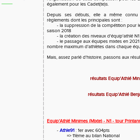
également pour les Cadet(te)s.
Depuis ses débuts, elle a même connu p
règlements dont les principales sont :
- la suppression de la compétition pour le
saison 2018
- la création des niveaux d'équip'athlé N
- le passage aux équipes mixtes en 2021 
nombre maximum d'athlètes dans chaque éq
Mais, assez parlé d'histoire, passons aux résult
résultats Equip'Athlé Mi
résultats Equip'Athlé Ben
Equip'Athlé Minimes (Mixte) - N1 - tour Printan
-
Athle91
: 1er avec 604pts
=> 11ème au bilan National