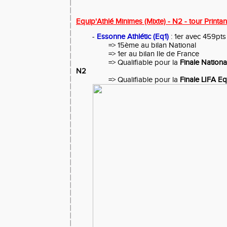
Equip'Athlé Minimes (Mixte) - N2 - tour Printan
-
Essonne Athlétic (Eq1)
: 1er avec 459pts
=> 15ème au bilan National
=> 1er au bilan Ile de France
=> Qualifiable pour la
Finale Nationa
N2
=> Qualifiable pour la
Finale LIFA E