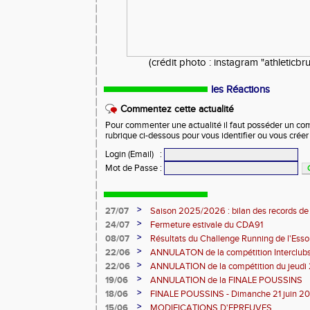
(crédit photo : instagram "athleticb
les Réactions
Commentez cette actualité
Pour commenter une actualité il faut posséder un compt
rubrique ci-dessous pour vous identifier ou vous crée
Login (Email)
:
Mot de Passe
:
>
27/07
Saison 2025/2026 : bilan des records de
>
24/07
Fermeture estivale du CDA91
>
08/07
Résultats du Challenge Running de l'Es
12 07 2026)
>
22/06
ANNULATON de la compétition Interclub
juin
>
22/06
ANNULATION de la compétition du jeudi 
>
19/06
ANNULATION de la FINALE POUSSINS
>
18/06
FINALE POUSSINS - Dimanche 21 juin 202
>
15/06
MODIFICATIONS D'EPREUVES