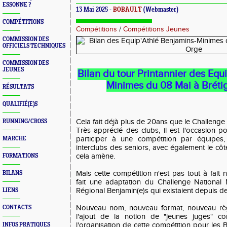
ESSONNE ?
13 Mai 2025 -
BOBAULT
(Webmaster)
COMPÉTITIONS
Compétitions
/
Compétitions Jeunes
COMMISSION DES
OFFICIELS TECHNIQUES
COMMISSION DES
JEUNES
Bilan du tour Printannier des Equ
Minimes du 08 Mai à Bréti
RÉSULTATS
QUALIFIÉ(E)S
Cela fait déjà plus de 20ans que le Challenge 
RUNNING/CROSS
Très apprécié des clubs, il est l'occasion p
participer à une compétition par équipes
MARCHE
interclubs des seniors, avec également le côté
cela amène.
FORMATIONS
Mais cette compétition n'est pas tout à fait n
BILANS
fait une adaptation du Challenge National
Régional Benjamin(e)s qui existaient depuis 
LIENS
Nouveau nom, nouveau format, nouveau rè
CONTACTS
l'ajout de la notion de "jeunes juges" co
l'organisation de cette compétition pour les
INFOS PRATIQUES