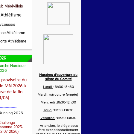
ub Mérévillois
Athlétisme
rcoussis
nne Athlétisme
orts Athlétisme
026
arche Nordique
026
Horaires d'ouverture du
siège du Comité
provisoire du
de MN 2026 à
Lundi
: 8h30-13h30
ve de la fin
Mardi
: (structure fermée)
4/06)
Mercredi
:8h30-12h30
**************
Jeudi
:8h30-13h30
 Running 2026
Vendredi
:8h30-13h30
Challenge
Attention, le siège peut
Essonne 2025-
être exceptionnellement
2 07 2026)