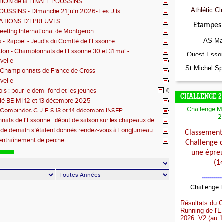
ION de la FINALE POUSSINS
Athlétic Cl
OUSSINS - Dimanche 21 juin 2026- Les Ulis
ATIONS D'EPREUVES
Etampes 
eting International de Montgeron
AS Ma
s - Rappel - Jeudis du Comité de l'Essonne
tion - Championnats de l’Essonne 30 et 31 mai -
Ouest Esso
on
velle
St Michel Sp
 Championnats de France de Cross
velle
is : pour le demi-fond et les jeunes
(1)
CHALLENGE 2
lé BE-MI 12 et 13 décembre 2025
Challenge M
 Combinées C-J-E-S 13 et 14 décembre INSEP
2
ats de l'Essonne : début de saison sur les chapeaux de
 de demain s’étaient donnés rendez-vous à Longjumeau
Classement 
entraînement de perche
Challenge 
une épreu
(1
**********
Challenge
Résultats du 
Running de l'
2026 V2 (au 1