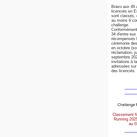
Bravo aux 49 
licenciés en 
sont classés, 
au moins 6 co
challenge.
Conformément 
34 d'entre eux
récompensés l
cérémonie de
en octobre (so
réclamation, j
septembre 202
invitations à l
adressées sur 
des licenciés.
**********
**********
Challenge
Classement fi
Running 202
au 0
**********