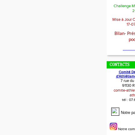
Challenge M
2
Mise à Jour 
17-0
Bilan- Pré
po
**********
CONTACTS
Comité D
d'Athlétism
7 rue du
91130 R
comite-athl
ath
tél : 07
Notre p
Notre com