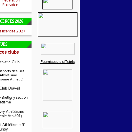
Fédération
Française
ICENCES 2026
es licences 2027
LUBS
es clubs
Fournisseurs officiels
thletic Club
sports des Ulis
 Athlétisme
sonne Athletic)
 Club Draveil
e Brétigny section
létisme
ry Athlétisme
ocale Athlé91)
t Athlétisme 91 -
unoy