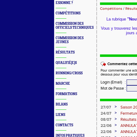
ESSONNE ?
Compétitions
/
Résult
COMPÉTITIONS
La rubrique
"Nou
COMMISSION DES
OFFICIELS TECHNIQUES
Vous y trouverez les
jours 
COMMISSION DES
JEUNES
RÉSULTATS
QUALIFIÉ(E)S
Commentez cette 
Pour commenter une actual
RUNNING/CROSS
dessous pour vous identi
Login (Email)
:
MARCHE
Mot de Passe
:
FORMATIONS
BILANS
>
27/07
Saison 20
>
24/07
Fermetur
LIENS
>
08/07
Résultat
12 07 20
>
CONTACTS
22/06
ANNULATO
juin
>
22/06
ANNULATIO
INFOS PRATIQUES