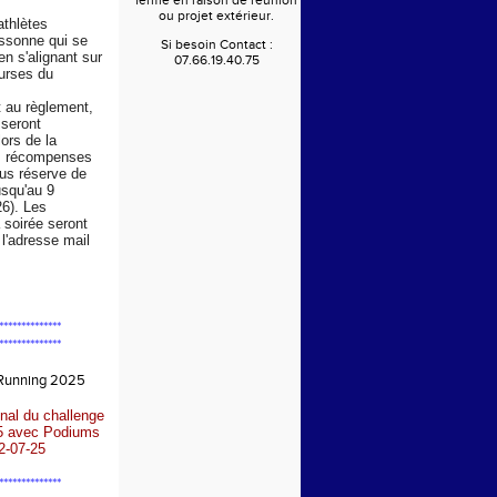
fermé en raison de réunion
ou projet extérieur.
athlètes
Essonne qui se
Si besoin Contact :
en s'alignant sur
07.66.19.40.75
urses du
au règlement,
 seront
ors de la
s récompenses
us réserve de
usqu'au 9
6). Les
a soirée seront
l'adresse mail
**************
**************
 Running 2025
nal du challenge
5 avec Podiums
2-07-25
**************