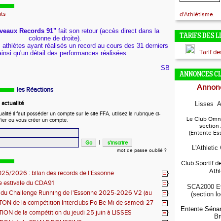
ats
d'Athlétisme.
veaux Records 91"
fait son retour (accès direct dans la
TARIFS DES L
colonne de droite).
 athlètes ayant réalisés un record au cours des 31 derniers
Tarif d
ainsi qu'un détail des performances réalisées.
SB
ANNONCES C
Annonc
les Réactions
actualité
Lisses A
ité il faut posséder un compte sur le site FFA, utilisez la rubrique ci-
Le Club Omni
fier ou vous créer un compte.
section
(Entente Es
|
L'Athletic
mot de passe oublié ?
Club Sportif d
Ath
25/2026 : bilan des records de l’Essonne
e estivale du CDA91
SCA2000 Ev
s du Challenge Running de l'Essonne 2025-2026 V2 (au
(section l
26)
N de la compétition Interclubs Po Be Mi de samedi 27
Entente Sénar
N de la compétition du jeudi 25 juin à LISSES
Br