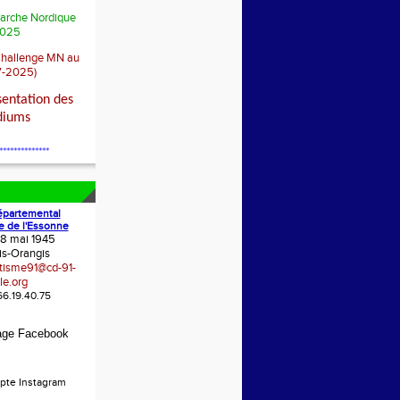
arche Nordique
025
Challenge MN au
7-2025)
sentation des
diums
**************
épartemental
e de l'Essonne
 8 mai 1945
is-Orangis
etisme91@cd-91-
le.org
.66.19.40.75
age Facebook
pte Instagram