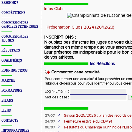
ESSONNE ?
Infos Clubs
COMPÉTITIONS
COMMISSION DES
OFFICIELS TECHNIQUES
Présentation Clubs 2024 (20/12/23)
COMMISSION DES
INSCRIPTIONS
:
JEUNES
N'oubliez pas d'inscrire les juges de votre cl
dimanche) en même temps que vous inscrivez l
RÉSULTATS
Leur présence est indispensable pour le bon
de vos athlètes.
QUALIFIÉ(E)S
les Réactions
RUNNING/CROSS
Commentez cette actualité
Pour commenter une actualité il faut posséder un compt
MARCHE
rubrique ci-dessous pour vous identifier ou vous crée
FORMATIONS
Login (Email)
:
Mot de Passe
:
BILANS
LIENS
>
27/07
Saison 2025/2026 : bilan des records de
>
CONTACTS
24/07
Fermeture estivale du CDA91
>
08/07
Résultats du Challenge Running de l'Es
INFOS PRATIQUES