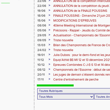
12 07 2026)
>
22/06
ANNULATON de la compétition Interclub
juin
>
22/06
ANNULATION de la compétition du jeudi 
>
19/06
ANNULATION de la FINALE POUSSINS
>
18/06
FINALE POUSSINS - Dimanche 21 juin 202
>
15/06
MODIFICATIONS D'EPREUVES
>
08/06
40ème Meeting International de Montger
>
05/06
Précisions - Rappel - Jeudis du Comité de
>
29/05
Actualisation - Championnats de l’Essonne
Montgeron
>
09/05
Triste nouvelle
>
13/03
Bilan des Championnats de France de Cr
>
24/02
Triste nouvelle
>
19/01
Julia Dubois : pour le demi-fond et les je
>
11/12
Equip'Athlé BE-MI 12 et 13 décembre 20
>
10/12
Epreuves Combinées C-J-E-S 13 et 14 dé
>
08/12
Championnats de l'Essonne : début de sa
roues
>
20/11
Les juges de demain s’étaient donnés r
>
17/11
Centre d'entraînement de perche