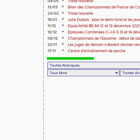
>
09/05
Triste nouvelle
>
13/03
Bilan des Championnats de France de Cr
>
24/02
Triste nouvelle
>
19/01
Julia Dubois : pour le demi-fond et les je
>
11/12
Equip'Athlé BE-MI 12 et 13 décembre 20
>
10/12
Epreuves Combinées C-J-E-S 13 et 14 dé
>
08/12
Championnats de l'Essonne : début de sa
roues
>
20/11
Les juges de demain s’étaient donnés r
>
17/11
Centre d'entraînement de perche