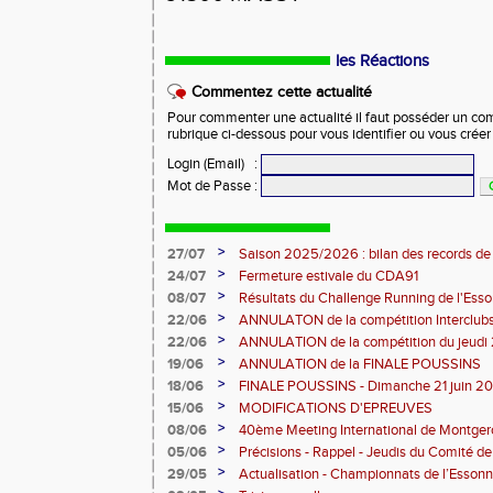
les Réactions
Commentez cette actualité
Pour commenter une actualité il faut posséder un compt
rubrique ci-dessous pour vous identifier ou vous crée
Login (Email)
:
Mot de Passe
:
>
27/07
Saison 2025/2026 : bilan des records de
>
24/07
Fermeture estivale du CDA91
>
08/07
Résultats du Challenge Running de l'Es
12 07 2026)
>
22/06
ANNULATON de la compétition Interclub
juin
>
22/06
ANNULATION de la compétition du jeudi 
>
19/06
ANNULATION de la FINALE POUSSINS
>
18/06
FINALE POUSSINS - Dimanche 21 juin 202
>
15/06
MODIFICATIONS D'EPREUVES
>
08/06
40ème Meeting International de Montger
>
05/06
Précisions - Rappel - Jeudis du Comité de
>
29/05
Actualisation - Championnats de l’Essonne
Montgeron