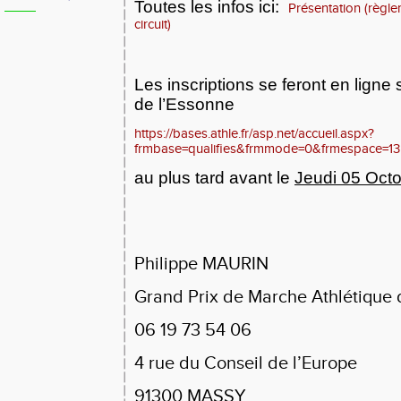
Toutes les infos ici:
Présentation (règle
circuit)
Les inscriptions se feront en ligne 
de l’Essonne
https://bases.athle.fr/asp.net/accueil.aspx?
frmbase=qualifies&frmmode=0&frmespace=1
au plus tard avant le
Jeudi 05 Octo
Philippe MAURIN
Grand Prix de Marche Athlétique 
06 19 73 54 06
4 rue du Conseil de l’Europe
91300 MASSY