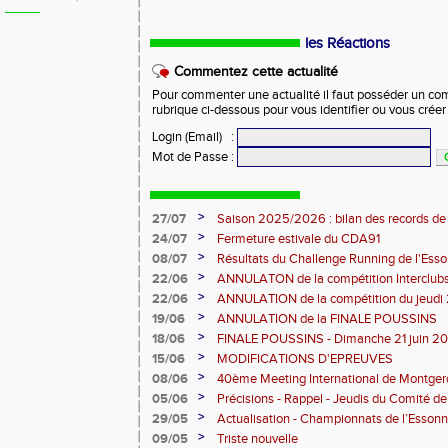
les Réactions
Commentez cette actualité
Pour commenter une actualité il faut posséder un compt
rubrique ci-dessous pour vous identifier ou vous crée
Login (Email)
:
Mot de Passe
:
>
27/07
Saison 2025/2026 : bilan des records de
>
24/07
Fermeture estivale du CDA91
>
08/07
Résultats du Challenge Running de l'Es
12 07 2026)
>
22/06
ANNULATON de la compétition Interclub
juin
>
22/06
ANNULATION de la compétition du jeudi 
>
19/06
ANNULATION de la FINALE POUSSINS
>
18/06
FINALE POUSSINS - Dimanche 21 juin 202
>
15/06
MODIFICATIONS D'EPREUVES
>
08/06
40ème Meeting International de Montger
>
05/06
Précisions - Rappel - Jeudis du Comité de
>
29/05
Actualisation - Championnats de l’Essonne
Montgeron
>
09/05
Triste nouvelle