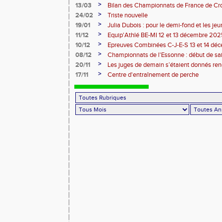
>
13/03
Bilan des Championnats de France de Cr
>
24/02
Triste nouvelle
>
19/01
Julia Dubois : pour le demi-fond et les je
>
11/12
Equip'Athlé BE-MI 12 et 13 décembre 20
>
10/12
Epreuves Combinées C-J-E-S 13 et 14 dé
>
08/12
Championnats de l'Essonne : début de sa
roues
>
20/11
Les juges de demain s’étaient donnés r
>
17/11
Centre d'entraînement de perche