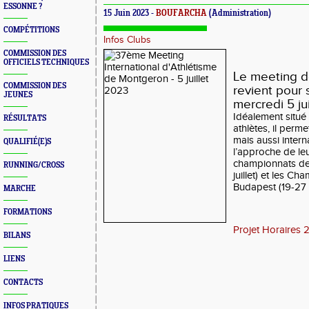
ESSONNE ?
15 Juin 2023 -
BOUFARCHA
(Administration)
COMPÉTITIONS
Infos Clubs
COMMISSION DES
OFFICIELS TECHNIQUES
Le meeting 
COMMISSION DES
revient pour 
JEUNES
mercredi 5 jui
Idéalement situé
RÉSULTATS
athlètes, il perme
mais aussi inter
QUALIFIÉ(E)S
l’approche de leur
championnats de 
RUNNING/CROSS
juillet) et les 
Budapest (19-27 
MARCHE
FORMATIONS
Projet Horaires 
BILANS
LIENS
CONTACTS
INFOS PRATIQUES