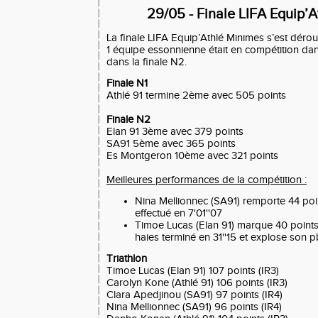
29/05 - Finale LIFA Equip’
La finale LIFA Equip’Athlé Minimes s’est déroul
1 équipe essonnienne était en compétition dans
dans la finale N2.
Finale N1
Athlé 91 termine 2ème avec 505 points
Finale N2
Elan 91 3ème avec 379 points
SA91 5ème avec 365 points
Es Montgeron 10ème avec 321 points
Meilleures performances de la compétition :
Nina Mellionnec (SA91) remporte 44 po
effectué en 7'01''07
Timoe Lucas (Elan 91) marque 40 points
haies terminé en 31''15 et explose son pb
Triathlon
Timoe Lucas (Elan 91) 107 points (IR3)
Carolyn Kone (Athlé 91) 106 points (IR3)
Clara Apedjinou (SA91) 97 points (IR4)
Nina Mellionnec (SA91) 96 points (IR4)