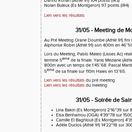
Danho Konan (Athlé 91) 104 points (IR3)
Nolan Buleux (Es Montgeron) 97 points (IR4)
Lien vers les résultats
31/05 - Meeting de Mo
Au Pré Meeting Orane Doumbe (Athlé 91) fini s
Alphonse Robin (Athlé 91) son 400m en 46’’59
Lors du Meeting, Pablo Mateo (Lisses Ac) réali
ème
termine 5
de la finale. Yanis Meziane (Athl
800m avec un temps de 1’45’’68. Pascal Mart
ème
5
de sa finale sur 110m Haies en 13’’65.
Lien vers les résultats
du pré meeting
Lien vers les résultats
du meeting
31/05 - Soirée de Sai
Lina Bakiri (Es Montgeron) 2'16''39 sur
Elsa Benhamou (OGA) 4'39''78 sur 150
Camille El Baghlouli (Es Montgeron) 4'3
Adèle Duclos (Athlé 91) 14'22''18 sur 