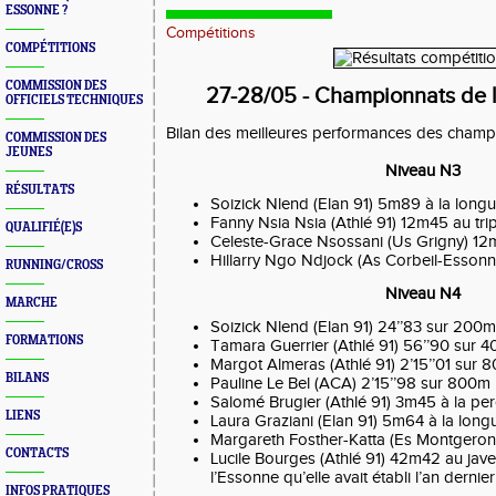
ESSONNE ?
Compétitions
COMPÉTITIONS
COMMISSION DES
27-28/05 - Championnats de 
OFFICIELS TECHNIQUES
Bilan des meilleures performances des champi
COMMISSION DES
JEUNES
Niveau N3
RÉSULTATS
Soizick Nlend (Elan 91) 5m89 à la long
Fanny Nsia Nsia (Athlé 91) 12m45 au trip
QUALIFIÉ(E)S
Celeste-Grace Nsossani (Us Grigny) 12m
Hillarry Ngo Ndjock (As Corbeil-Essonn
RUNNING/CROSS
Niveau N4
MARCHE
Soizick Nlend (Elan 91) 24’’83 sur 200
FORMATIONS
Tamara Guerrier (Athlé 91) 56’’90 sur 
Margot Almeras (Athlé 91) 2’15’’01 sur 
BILANS
Pauline Le Bel (ACA) 2’15’’98 sur 800m
Salomé Brugier (Athlé 91) 3m45 à la pe
LIENS
Laura Graziani (Elan 91) 5m64 à la long
Margareth Fosther-Katta (Es Montgeron
CONTACTS
Lucile Bourges (Athlé 91) 42m42 au javel
l’Essonne qu’elle avait établi l’an dernier
INFOS PRATIQUES