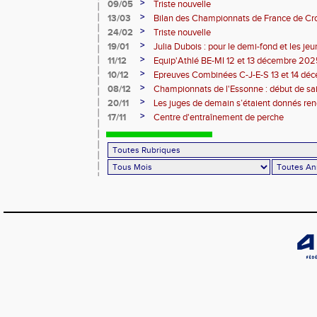
Montgeron
>
09/05
Triste nouvelle
>
13/03
Bilan des Championnats de France de Cr
>
24/02
Triste nouvelle
>
19/01
Julia Dubois : pour le demi-fond et les je
>
11/12
Equip'Athlé BE-MI 12 et 13 décembre 20
>
10/12
Epreuves Combinées C-J-E-S 13 et 14 dé
>
08/12
Championnats de l'Essonne : début de sa
roues
>
20/11
Les juges de demain s’étaient donnés r
>
17/11
Centre d'entraînement de perche