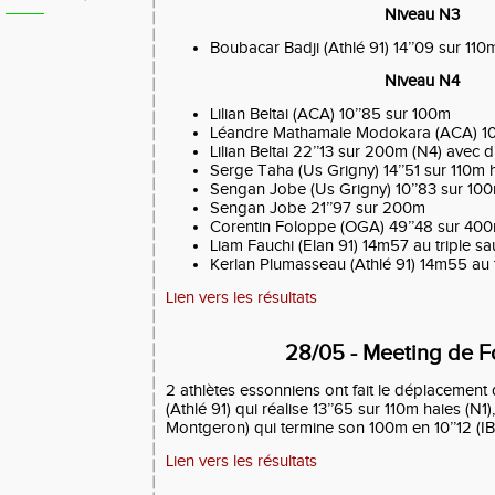
Niveau N3
Boubacar Badji (Athlé 91) 14’’09 sur 110
Niveau N4
Lilian Beltai (ACA) 10’’85 sur 100m
Léandre Mathamale Modokara (ACA) 10
Lilian Beltai 22’’13 sur 200m (N4) avec d
Serge Taha (Us Grigny) 14’’51 sur 110m 
Sengan Jobe (Us Grigny) 10’’83 sur 100
Sengan Jobe 21’’97 sur 200m
Corentin Foloppe (OGA) 49’’48 sur 40
Liam Fauchi (Elan 91) 14m57 au triple sa
Kerlan Plumasseau (Athlé 91) 14m55 au t
Lien vers les résultats
28/05 - Meeting de 
2 athlètes essonniens ont fait le déplacement 
(Athlé 91) qui réalise 13’’65 sur 110m haies (N1
Montgeron) qui termine son 100m en 10’’12 (IB
Lien vers les résultats