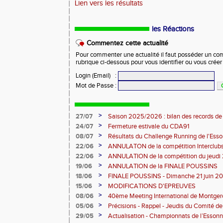
Lien vers les résultats
les Réactions
Commentez cette actualité
Pour commenter une actualité il faut posséder un compt
rubrique ci-dessous pour vous identifier ou vous crée
Login (Email)
:
Mot de Passe
:
>
27/07
Saison 2025/2026 : bilan des records de
>
24/07
Fermeture estivale du CDA91
>
08/07
Résultats du Challenge Running de l'Es
12 07 2026)
>
22/06
ANNULATON de la compétition Interclub
juin
>
22/06
ANNULATION de la compétition du jeudi 
>
19/06
ANNULATION de la FINALE POUSSINS
>
18/06
FINALE POUSSINS - Dimanche 21 juin 202
>
15/06
MODIFICATIONS D'EPREUVES
>
08/06
40ème Meeting International de Montger
>
05/06
Précisions - Rappel - Jeudis du Comité de
>
29/05
Actualisation - Championnats de l’Essonne