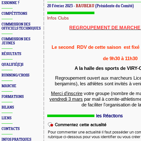
ESSONNE ?
20 Février 2023 -
BAUBEAU
(Présidente du Comité)
COMPÉTITIONS
Infos Clubs
COMMISSION DES
REGROUPEMENT DE MARCHE 
OFFICIELS TECHNIQUES
COMMISSION DES
JEUNES
Le second RDV de cette saison est fixé 
séa
RÉSULTATS
de 9h30 à 11h30
QUALIFIÉ(E)S
A la halle des sports de VIR
RUNNING/CROSS
Regroupement ouvert aux marcheurs Licen
benjamins), les athlètes sont invités à veni
MARCHE
Merci d'inscrire
votre groupe (nombre de ma
FORMATIONS
vendredi 3 mars
par mail à comite-athletism
de faciliter l'organisation de 
BILANS
les Réactions
LIENS
Commentez cette actualité
CONTACTS
Pour commenter une actualité il faut posséder un compt
rubrique ci-dessous pour vous identifier ou vous crée
INFOS PRATIQUES