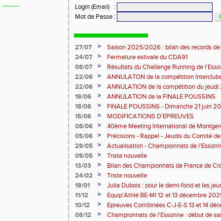
Login (Email)
:
Mot de Passe
:
>
27/07
Saison 2025/2026 : bilan des records de
>
24/07
Fermeture estivale du CDA91
>
08/07
Résultats du Challenge Running de l'Es
12 07 2026)
>
22/06
ANNULATON de la compétition Interclub
juin
>
22/06
ANNULATION de la compétition du jeudi 
>
19/06
ANNULATION de la FINALE POUSSINS
>
18/06
FINALE POUSSINS - Dimanche 21 juin 202
>
15/06
MODIFICATIONS D'EPREUVES
>
08/06
40ème Meeting International de Montger
>
05/06
Précisions - Rappel - Jeudis du Comité de
>
29/05
Actualisation - Championnats de l’Essonne
Montgeron
>
09/05
Triste nouvelle
>
13/03
Bilan des Championnats de France de Cr
>
24/02
Triste nouvelle
>
19/01
Julia Dubois : pour le demi-fond et les je
>
11/12
Equip'Athlé BE-MI 12 et 13 décembre 20
>
10/12
Epreuves Combinées C-J-E-S 13 et 14 dé
>
08/12
Championnats de l'Essonne : début de sa