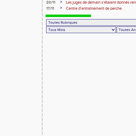
roues
>
20/11
Les juges de demain s’étaient donnés r
>
17/11
Centre d'entraînement de perche