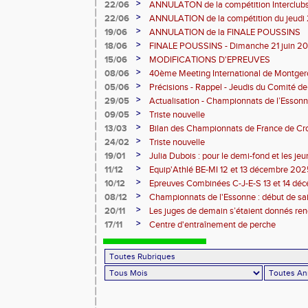
12 07 2026)
>
22/06
ANNULATON de la compétition Interclub
juin
>
22/06
ANNULATION de la compétition du jeudi 
>
19/06
ANNULATION de la FINALE POUSSINS
>
18/06
FINALE POUSSINS - Dimanche 21 juin 202
>
15/06
MODIFICATIONS D'EPREUVES
>
08/06
40ème Meeting International de Montger
>
05/06
Précisions - Rappel - Jeudis du Comité de
>
29/05
Actualisation - Championnats de l’Essonne
Montgeron
>
09/05
Triste nouvelle
>
13/03
Bilan des Championnats de France de Cr
>
24/02
Triste nouvelle
>
19/01
Julia Dubois : pour le demi-fond et les je
>
11/12
Equip'Athlé BE-MI 12 et 13 décembre 20
>
10/12
Epreuves Combinées C-J-E-S 13 et 14 dé
>
08/12
Championnats de l'Essonne : début de sa
roues
>
20/11
Les juges de demain s’étaient donnés r
>
17/11
Centre d'entraînement de perche