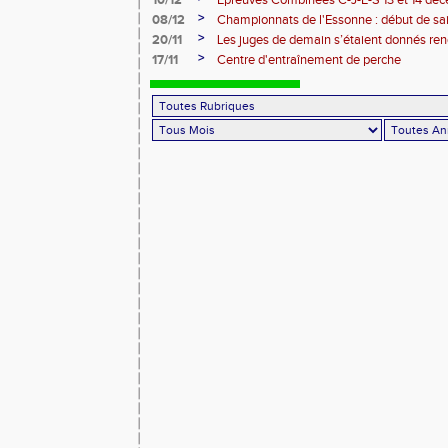
10/12
Epreuves Combinées C-J-E-S 13 et 14 dé
>
08/12
Championnats de l'Essonne : début de sa
roues
>
20/11
Les juges de demain s’étaient donnés r
>
17/11
Centre d'entraînement de perche