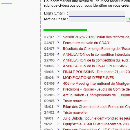
Pour commenter une actualité il faut posséder un compt
rubrique ci-dessous pour vous identifier ou vous crée
Login (Email)
:
Mot de Passe
:
>
27/07
Saison 2025/2026 : bilan des records de
>
24/07
Fermeture estivale du CDA91
>
08/07
Résultats du Challenge Running de l'Es
12 07 2026)
>
22/06
ANNULATON de la compétition Interclub
juin
>
22/06
ANNULATION de la compétition du jeudi 
>
19/06
ANNULATION de la FINALE POUSSINS
>
18/06
FINALE POUSSINS - Dimanche 21 juin 202
>
15/06
MODIFICATIONS D'EPREUVES
>
08/06
40ème Meeting International de Montger
>
05/06
Précisions - Rappel - Jeudis du Comité de
>
29/05
Actualisation - Championnats de l’Essonne
Montgeron
>
09/05
Triste nouvelle
>
13/03
Bilan des Championnats de France de Cr
>
24/02
Triste nouvelle
>
19/01
Julia Dubois : pour le demi-fond et les je
>
11/12
Equip'Athlé BE-MI 12 et 13 décembre 20
>