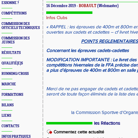
ESSONNE ?
16 Décembre 2019 -
BOBAULT
(Webmaster)
COMPÉTITIONS
Infos Clubs
COMMISSION DES
« RAPPEL : les épreuves de 400m et 800m en 
OFFICIELS TECHNIQUES
ouvertes aux cadets et cadettes – cf livret hiver
COMMISSION DES
POINTS REGLEMENTAIRES
JEUNES
Concernant les épreuves cadets-cadettes
RÉSULTATS
MODIFICATION IMPORTANTE : Le livret des 
QUALIFIÉ(E)S
compétitions hivernales de la FFA précise dans 
a plus d’épreuves de 400m et 800m en salle 
RUNNING/CROSS
MARCHE
Merci de ne pas engager de cadets et cadett
seront de toute façon éliminés de la liste des
FORMATIONS
BILANS
la Commission Sportive d'Organis
LIENS
les Réactions
CONTACTS
Commentez cette actualité
INFOS PRATIQUES