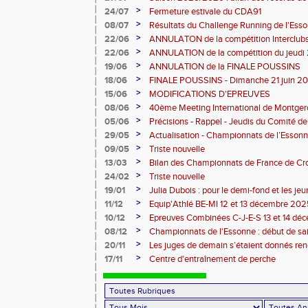
>
24/07
Fermeture estivale du CDA91
>
08/07
Résultats du Challenge Running de l'Es
12 07 2026)
>
22/06
ANNULATON de la compétition Interclub
juin
>
22/06
ANNULATION de la compétition du jeudi 
>
19/06
ANNULATION de la FINALE POUSSINS
>
18/06
FINALE POUSSINS - Dimanche 21 juin 202
>
15/06
MODIFICATIONS D'EPREUVES
>
08/06
40ème Meeting International de Montger
>
05/06
Précisions - Rappel - Jeudis du Comité de
>
29/05
Actualisation - Championnats de l’Essonne
Montgeron
>
09/05
Triste nouvelle
>
13/03
Bilan des Championnats de France de Cr
>
24/02
Triste nouvelle
>
19/01
Julia Dubois : pour le demi-fond et les je
>
11/12
Equip'Athlé BE-MI 12 et 13 décembre 20
>
10/12
Epreuves Combinées C-J-E-S 13 et 14 dé
>
08/12
Championnats de l'Essonne : début de sa
roues
>
20/11
Les juges de demain s’étaient donnés r
>
17/11
Centre d'entraînement de perche