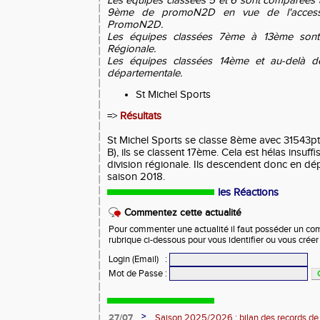
Les équipes classées 5 et 6 sont comparées 
9ème de promoN2D en vue de l'access
PromoN2D.
Les équipes classées 7ème à 13ème sont 
Régionale.
Les équipes classées 14ème et au-delà d
départementale.
St Michel Sports
=>
Résultats
St Michel Sports se classe 8ème avec 31543pts
B), ils se classent 17ème. Cela est hélas insuff
division régionale. Ils descendent donc en dé
saison 2018.
les Réactions
Commentez cette actualité
Pour commenter une actualité il faut posséder un compt
rubrique ci-dessous pour vous identifier ou vous crée
Login (Email)
:
Mot de Passe
:
>
27/07
Saison 2025/2026 : bilan des records de