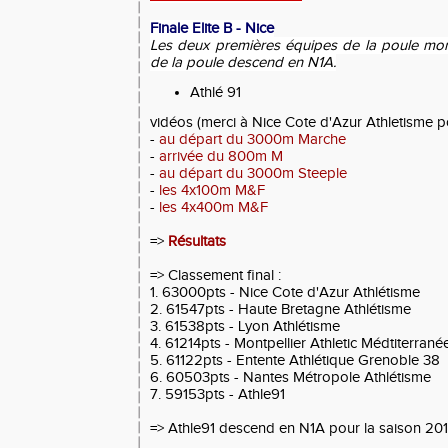
Finale Elite B - Nice
Les deux premières équipes de la poule monte
de la poule descend en N1A.
Athlé 91
vidéos (merci à Nice Cote d'Azur Athletisme po
-
au départ du 3000m Marche
-
arrivée du 800m M
-
au départ du 3000m Steeple
-
les 4x100m M&F
-
les 4x400m M&F
=>
Résultats
=> Classement final :
1. 63000pts - Nice Cote d'Azur Athlétisme
2. 61547pts - Haute Bretagne Athlétisme
3. 61538pts - Lyon Athlétisme
4. 61214pts - Montpellier Athletic Médtiterrané
5. 61122pts - Entente Athlétique Grenoble 38
6. 60503pts - Nantes Métropole Athlétisme
7. 59153pts - Athle91
=> Athle91 descend en N1A pour la saison 20