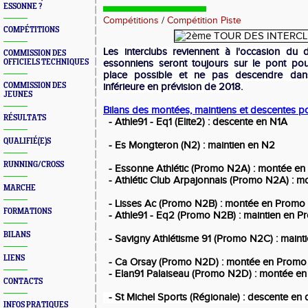
ESSONNE ?
Compétitions
/
Compétition Piste
COMPÉTITIONS
Les interclubs reviennent à l'occasion du 
COMMISSION DES
OFFICIELS TECHNIQUES
essonniens seront toujours sur le pont pou
place possible et ne pas descendre dan
COMMISSION DES
inférieure en prévision de 2018.
JEUNES
Bilans des montées, maintiens et descentes p
RÉSULTATS
- Athle91 - Eq1 (Elite2) : descente en N1A
QUALIFIÉ(E)S
- Es Mongteron (N2) : maintien en N2
RUNNING/CROSS
- Essonne Athlétic (Promo N2A) : montée en
- Athlétic Club Arpajonnais (Promo N2A) : m
MARCHE
- Lisses Ac (Promo N2B) : montée en Prom
FORMATIONS
- Athle91 - Eq2 (Promo N2B) : maintien en 
BILANS
- Savigny Athlétisme 91 (Promo N2C) : main
LIENS
- Ca Orsay (Promo N2D) : montée en Prom
- Elan91 Palaiseau (Promo N2D) : montée 
CONTACTS
- St Michel Sports (Régionale) : descente en 
INFOS PRATIQUES