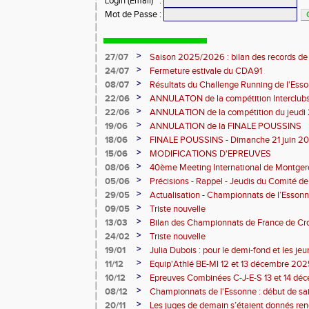
Login (Email)
:
Mot de Passe
:
>
27/07
Saison 2025/2026 : bilan des records de
>
24/07
Fermeture estivale du CDA91
>
08/07
Résultats du Challenge Running de l'Es
12 07 2026)
>
22/06
ANNULATON de la compétition Interclub
juin
>
22/06
ANNULATION de la compétition du jeudi 
>
19/06
ANNULATION de la FINALE POUSSINS
>
18/06
FINALE POUSSINS - Dimanche 21 juin 202
>
15/06
MODIFICATIONS D'EPREUVES
>
08/06
40ème Meeting International de Montger
>
05/06
Précisions - Rappel - Jeudis du Comité de
>
29/05
Actualisation - Championnats de l’Essonne
Montgeron
>
09/05
Triste nouvelle
>
13/03
Bilan des Championnats de France de Cr
>
24/02
Triste nouvelle
>
19/01
Julia Dubois : pour le demi-fond et les je
>
11/12
Equip'Athlé BE-MI 12 et 13 décembre 20
>
10/12
Epreuves Combinées C-J-E-S 13 et 14 dé
>
08/12
Championnats de l'Essonne : début de sa
roues
>
20/11
Les juges de demain s’étaient donnés r