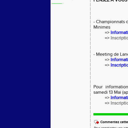
PENSEZ A VOUS 
- Championnats 
Minimes
=>
Informat
=>
Inscripti
- Meeting de Lan
=>
Informat
=>
Inscripti
Pour informatio
samedi 13 Mai (a
=>
Informat
=>
Inscripti
Commentez cette 