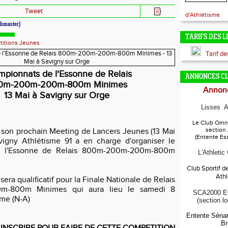
Tweet
d'Athlétisme.
bmaster)
TARIFS DES L
itions Jeunes
Tarif d
pionnats de l'Essonne
de Relais
ANNONCES C
0m-200m-200m-800m Minimes
Annonc
13 Mai à Savigny sur Orge
Lisses A
Le Club Omni
section
 son prochain Meeting de Lancers Jeunes (13 Mai
(Entente Es
vigny Athlétisme 91 a en charge d'organiser le
 l'Essonne de Relais 800m-200m-200m-800m
L'Athletic
Club Sportif d
Ath
ra qualificatif pour la Finale Nationale de Relais
m-800m Minimes qui aura lieu le samedi 8
SCA2000 Ev
ème (N-A)
(section l
Entente Sénar
Br