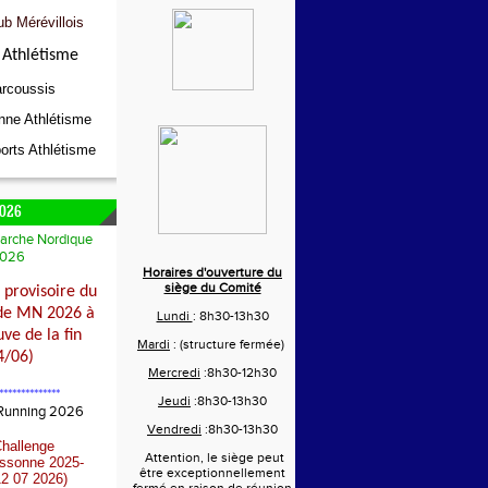
ub Mérévillois
Athlétisme
rcoussis
nne Athlétisme
orts Athlétisme
026
arche Nordique
026
Horaires d'ouverture du
siège du Comité
provisoire du
de MN 2026 à
Lundi
: 8h30-13h30
ve de la fin
Mardi
: (structure fermée)
4/06)
Mercredi
:8h30-12h30
**************
Jeudi
:8h30-13h30
 Running 2026
Vendredi
:8h30-13h30
Challenge
Attention, le siège peut
Essonne 2025-
être exceptionnellement
2 07 2026)