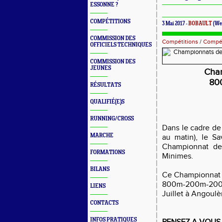
ESSONNE ?
COMPÉTITIONS
3 Mai 2017 -
BOBAULT
(We
COMMISSION DES
Compétitions
/
Compét
OFFICIELS TECHNIQUES
COMMISSION DES
JEUNES
Cham
80
RÉSULTATS
QUALIFIÉ(E)S
RUNNING/CROSS
Dans le cadre de
MARCHE
au matin), le Sa
Championnat de
FORMATIONS
Minimes.
BILANS
Ce Championnat se
800m-200m-200
LIENS
Juillet à Angoul
CONTACTS
INFOS PRATIQUES