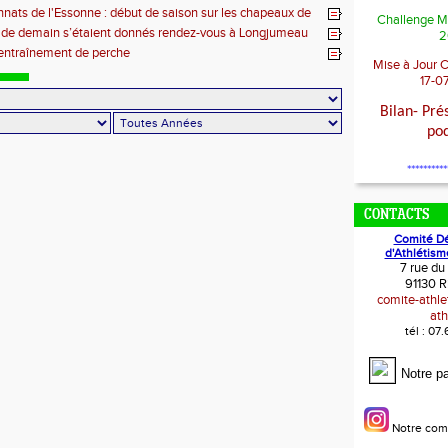
ats de l'Essonne : début de saison sur les chapeaux de
Challenge M
 de demain s’étaient donnés rendez-vous à Longjumeau
2
entraînement de perche
Mise à Jour 
17-0
Bilan- Pré
po
**********
CONTACTS
Comité D
d'Athlétism
7 rue du
91130 R
comite-athl
ath
tél : 07
Notre p
Notre com