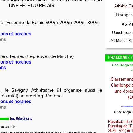
INSCRIRE POUR FAIRE DE CETTE COMPETITION
UNE FETE DU RELAIS...
Athlétic Cl
Etampes 
de l'Essonne de Relais 800m-200m-200m-800m
AS Ma
Ouest Esso
ions et horaires
ons
St Michel Sp
cers Jeunes (+ épreuves de Marche)
CHALLENGE 2
ions et horaires
Challenge M
ons
2
Classement 
Challenge 
n, le Savigny Athlétisme 91 organise aussi le
une épreu
près-midi) un meeting Régional.
(1
ions et horaires
ons
**********
Challenge
les Réactions
Résultats du 
Running de l'
actualité
2026 V2 (au 1