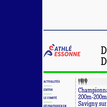
D
D
ACTUALITÉS
Championnat
EDITOS
200m-200m-
LE COMITÉ
Savigny sur
OÙ PRATIQUER EN