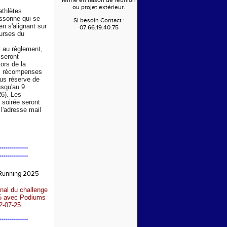
fermé en raison de réunion
ou projet extérieur.
athlètes
Essonne qui se
Si besoin Contact :
en s'alignant sur
07.66.19.40.75
urses du
au règlement,
 seront
ors de la
s récompenses
us réserve de
usqu'au 9
6). Les
a soirée seront
l'adresse mail
**************
**************
 Running 2025
nal du challenge
5 avec Podiums
2-07-25
**************