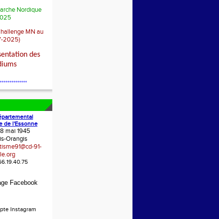
arche Nordique
025
Challenge MN au
7-2025)
sentation des
diums
**************
épartemental
e de l'Essonne
 8 mai 1945
is-Orangis
etisme91@cd-91-
le.org
.66.19.40.75
age Facebook
pte Instagram