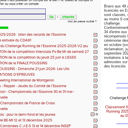
ité il faut posséder un compte sur le site FFA, utilisez la rubrique ci-
fier ou vous créer un compte.
Bravo aux 49 
licenciés en 
sont classés, 
|
au moins 6 co
mot de passe oublié ?
challenge.
Conformément 
34 d'entre eux
25/2026 : bilan des records de l’Essonne
récompensés l
e estivale du CDA91
cérémonie de
en octobre (so
s du Challenge Running de l'Essonne 2025-2026 V2 (au
réclamation, j
26)
N de la compétition Interclubs Po Be Mi de samedi 27
septembre 202
N de la compétition du jeudi 25 juin à LISSES
invitations à l
adressées sur 
ION de la FINALE POUSSINS
des licenciés.
OUSSINS - Dimanche 21 juin 2026- Les Ulis
ATIONS D'EPREUVES
eting International de Montgeron
**********
s - Rappel - Jeudis du Comité de l'Essonne
**********
tion - Championnats de l’Essonne 30 et 31 mai -
on
velle
Challenge
 Championnats de France de Cross
Classement fi
velle
Running 202
is : pour le demi-fond et les jeunes
(1)
au 0
lé BE-MI 12 et 13 décembre 2025
**********
 Combinées C-J-E-S 13 et 14 décembre INSEP