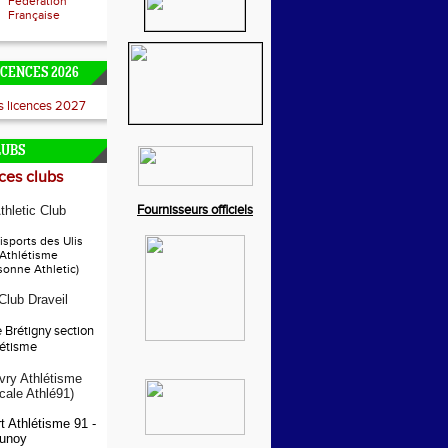
Fédération
Française
ICENCES 2026
es licences 2027
LUBS
es clubs
Fournisseurs officiels
thletic Club
sports des Ulis
 Athlétisme
sonne Athletic)
 Club Draveil
e Brétigny section
létisme
ry Athlétisme
ocale Athlé91)
t Athlétisme 91 -
unoy