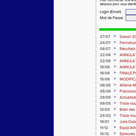
Pour commenter une actual
dessous pour vous identi
Login (Email)
:
Mot de Passe
:
>
27/07
Saison 20
>
24/07
Fermetur
>
08/07
Résultat
12 07 20
>
22/06
ANNULATO
juin
>
22/06
ANNULATIO
>
19/06
ANNULAT
>
18/06
FINALE P
>
15/06
MODIFIC
>
08/06
40ème Me
>
05/06
Précision
>
29/05
Actualisa
Montger
>
09/05
Triste nou
>
13/03
Bilan des
>
24/02
Triste nou
>
19/01
Julia Dubo
>
11/12
Equip'Ath
>
10/12
Epreuves