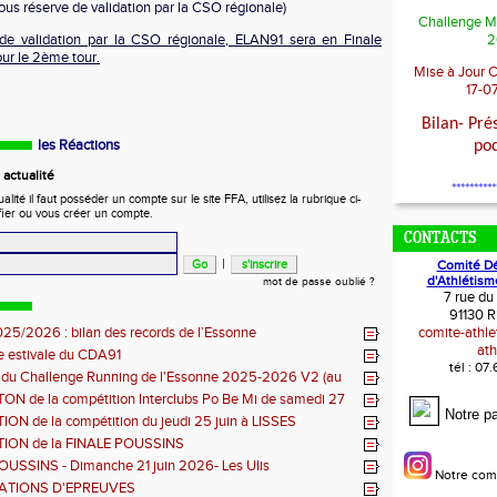
ous réserve de validation par la CSO régionale)
Challenge M
de validation par la CSO régionale, ELAN91 sera en Finale
2
r le 2ème tour.
Mise à Jour 
17-0
Bilan- Pré
les Réactions
po
actualité
**********
ité il faut posséder un compte sur le site FFA, utilisez la rubrique ci-
fier ou vous créer un compte.
CONTACTS
|
Comité D
d'Athlétism
mot de passe oublié ?
7 rue du
91130 R
25/2026 : bilan des records de l’Essonne
comite-athl
ath
e estivale du CDA91
tél : 07
s du Challenge Running de l'Essonne 2025-2026 V2 (au
26)
N de la compétition Interclubs Po Be Mi de samedi 27
Notre p
N de la compétition du jeudi 25 juin à LISSES
ION de la FINALE POUSSINS
OUSSINS - Dimanche 21 juin 2026- Les Ulis
Notre com
ATIONS D'EPREUVES