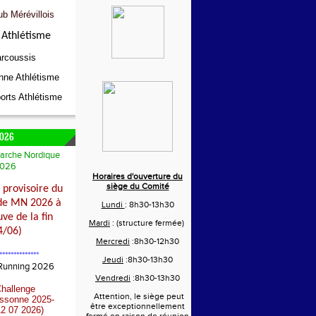
ub Mérévillois
Athlétisme
rcoussis
nne Athlétisme
orts Athlétisme
026
arche Nordique
026
Horaires d'ouverture du
siège du Comité
provisoire du
de MN 2026 à
Lundi
: 8h30-13h30
ve de la fin
Mardi
: (structure fermée)
4/06)
Mercredi
:8h30-12h30
**************
Jeudi
:8h30-13h30
 Running 2026
Vendredi
:8h30-13h30
Challenge
Attention, le siège peut
Essonne 2025-
être exceptionnellement
2 07 2026)