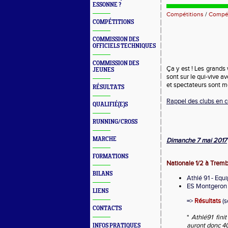
ESSONNE ?
Compétitions
/
Compét
COMPÉTITIONS
COMMISSION DES
OFFICIELS TECHNIQUES
COMMISSION DES
Ça y est ! Les grands
JEUNES
sont sur le qui-vive av
et spectateurs sont mo
RÉSULTATS
Rappel des clubs en 
QUALIFIÉ(E)S
RUNNING/CROSS
MARCHE
Dimanche 7 mai 2017
FORMATIONS
Nationale 1/2 à Tremb
BILANS
Athlé 91 - Equip
ES Montgeron 
LIENS
=>
Résultats
(s
CONTACTS
*
Athlé91 fini
auront donc 40
INFOS PRATIQUES