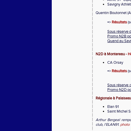
Savigny Athlé
Quentin Boutonnet (
=>
Résultats
(s
Sous réserve d
Promo N2B pou
Quand au Savig
N2D à Montereau -
H
CA Orsay
=>
Résultats
(s
Sous réserve d
Promo N2D pour
Régionale à Palaisea
Elan 91
Saint Michel S
Arthur Bergeal rempo
club, l'ELAN91.
photo