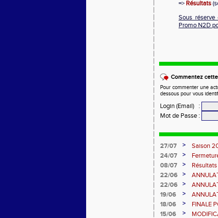
=>
Résultats
(s
Sous réserve 
Promo N2D pou
Commentez cette 
Pour commenter une actual
dessous pour vous identi
Login (Email)
:
Mot de Passe
:
>
27/07
Saison 20
>
24/07
Fermetur
>
08/07
Résultat
12 07 20
>
22/06
ANNULATO
juin
>
22/06
ANNULATIO
>
19/06
ANNULAT
>
18/06
FINALE P
>
15/06
MODIFIC