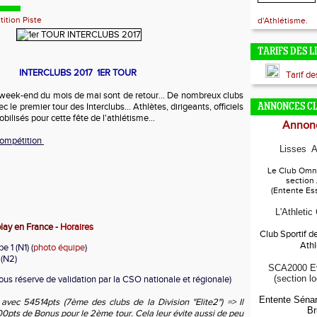
ition Piste
d'Athlétisme.
TARIFS DES L
INTERCLUBS 2017 1ER TOUR
Tarif d
 week-end du mois de mai sont de retour... De nombreux clubs
ec le premier tour des Interclubs... Athlètes, dirigeants, officiels
ANNONCES C
bilisés pour cette fête de l'athlétisme...
Annonc
compétition
Lisses A
Le Club Omni
section
(Entente Es
L'Athletic
lay en France -
Horaires
Club Sportif d
Ath
e 1 (N1) (
photo équipe
)
(N2)
SCA2000 Ev
(section l
ous réserve de validation par la CSO nationale et régionale)
Entente Sénar
t avec 54514pts (7ème des clubs de la Division "Elite2") => Il
Br
0pts de Bonus pour le 2ème tour. Cela leur évite aussi de peu