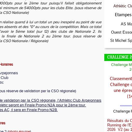
000pts pour le 2ème tour puisqu'il fallait obligatoirement
Athlétic Cl
tal minimum de 54000pts pour les clubs Elite.
(sous réserve de
 la CSO Nationale)
Etampes 
 réalise quand à lui un total un peu inespéré au point de vue
AS Ma
es absents et des "0" au cours de la compétition. Mais ce total
'avoir le 5ème total (sur 12) des clubs de Nationale 2. Ils
Ouest Esso
 la finale de Nationale 2 au 2ème tour. (sous réserve de
St Michel Sp
 la CSO Nationale / Régionale)
CHALLENGE 2
Horaires
Challenge M
2
Arpajonnais
c Club
Classement 
tic
Challenge 
une épreu
ous réserve de validation par la CSO régionale)
(1
e validation par la CSO régionale, l'Athlétic Club Arpajonnais
létic seront en Finale Promo N2A pour le 2ème tour.
**********
s AC, il sera en Finale Promo N2B.
Challenge
Résultats du 
ires
Running de l'
2026 V2 (au 1
pe 2 (
photo équipe
)