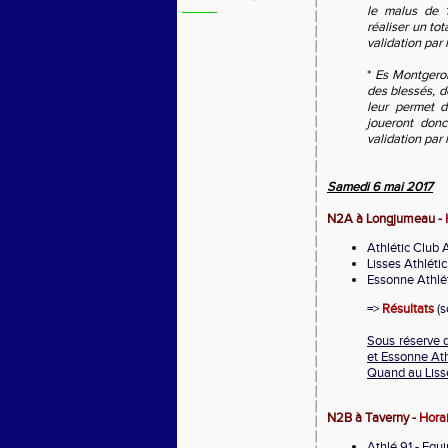
le malus de 1
réaliser un to
validation par
*
Es Montgeron
des blessés, d
leur permet d
joueront donc
validation par
Samedi 6 mai 2017
N2A à Longjumeau -
Athlétic Club 
Lisses Athléti
Essonne Athlé
=>
Résultats
(s
Sous réserve d
et Essonne Ath
Quand au Lisse
N2B à Taverny -
Hora
Athlé 91 - Equi