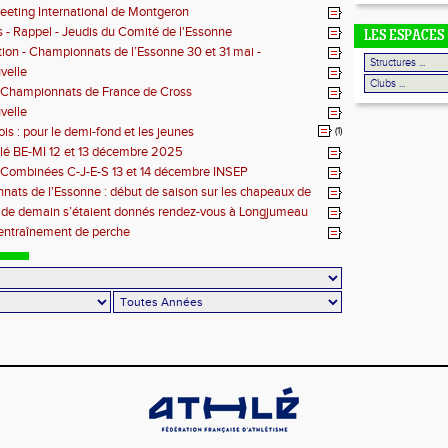
eting International de Montgeron
s - Rappel - Jeudis du Comité de l'Essonne
LES ESPACES
tion - Championnats de l’Essonne 30 et 31 mai -
on
velle
 Championnats de France de Cross
velle
is : pour le demi-fond et les jeunes
(1)
lé BE-MI 12 et 13 décembre 2025
 Combinées C-J-E-S 13 et 14 décembre INSEP
ats de l'Essonne : début de saison sur les chapeaux de
 de demain s’étaient donnés rendez-vous à Longjumeau
entraînement de perche