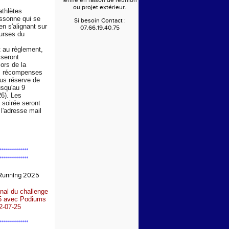
fermé en raison de réunion
ou projet extérieur.
athlètes
Essonne qui se
Si besoin Contact :
en s'alignant sur
07.66.19.40.75
urses du
au règlement,
 seront
ors de la
s récompenses
us réserve de
usqu'au 9
6). Les
a soirée seront
l'adresse mail
**************
**************
 Running 2025
nal du challenge
5 avec Podiums
2-07-25
**************