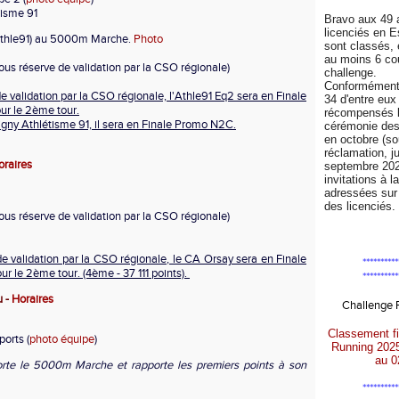
tisme 91
Bravo aux 49 
licenciés en 
Athle91) au 5000m Marche.
Photo
sont classés, 
au moins 6 co
ous réserve de validation par la CSO régionale)
challenge.
Conformément 
e validation par la CSO régionale, l'Athle91 Eq2 sera en Finale
34 d'entre eux
r le 2ème tour.
récompensés l
ny Athlétisme 91, il sera en Finale Promo N2C.
cérémonie de
en octobre (so
réclamation, j
oraires
septembre 202
invitations à l
adressées sur 
des licenciés.
ous réserve de validation par la CSO régionale)
e validation par la CSO régionale, le CA Orsay sera en Finale
**********
 le 2ème tour. (4ème - 37 111 points).
**********
u -
Horaires
Challenge
Classement fi
ports (
photo équipe
)
Running 202
au 0
rte le 5000m Marche et rapporte les premiers points à son
**********