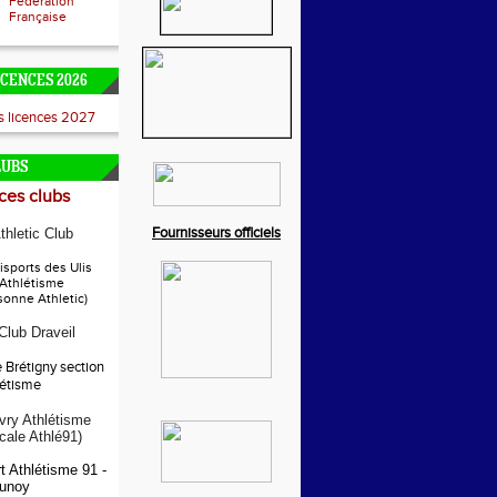
Fédération
Française
ICENCES 2026
es licences 2027
LUBS
es clubs
Fournisseurs officiels
thletic Club
sports des Ulis
 Athlétisme
sonne Athletic)
 Club Draveil
e Brétigny section
létisme
ry Athlétisme
ocale Athlé91)
t Athlétisme 91 -
unoy