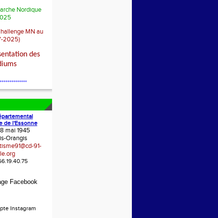
arche Nordique
025
Challenge MN au
7-2025)
sentation des
diums
**************
épartemental
e de l'Essonne
 8 mai 1945
is-Orangis
etisme91@cd-91-
le.org
.66.19.40.75
age Facebook
pte Instagram