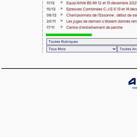
>
11/12
Equip'Athlé BE-MI 12 et 13 décembre 20
>
10/12
Epreuves Combinées C-J-E-S 13 et 14 dé
>
08/12
Championnats de l'Essonne : début de sa
roues
>
20/11
Les juges de demain s’étaient donnés r
>
17/11
Centre d'entraînement de perche