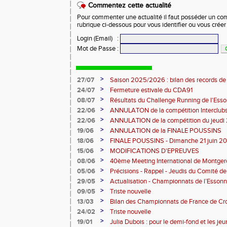
Commentez cette actualité
Pour commenter une actualité il faut posséder un compt
rubrique ci-dessous pour vous identifier ou vous crée
Login (Email)
:
Mot de Passe
:
>
27/07
Saison 2025/2026 : bilan des records de
>
24/07
Fermeture estivale du CDA91
>
08/07
Résultats du Challenge Running de l'Es
12 07 2026)
>
22/06
ANNULATON de la compétition Interclub
juin
>
22/06
ANNULATION de la compétition du jeudi 
>
19/06
ANNULATION de la FINALE POUSSINS
>
18/06
FINALE POUSSINS - Dimanche 21 juin 202
>
15/06
MODIFICATIONS D'EPREUVES
>
08/06
40ème Meeting International de Montger
>
05/06
Précisions - Rappel - Jeudis du Comité de
>
29/05
Actualisation - Championnats de l’Essonne
Montgeron
>
09/05
Triste nouvelle
>
13/03
Bilan des Championnats de France de Cr
>
24/02
Triste nouvelle
>
19/01
Julia Dubois : pour le demi-fond et les je