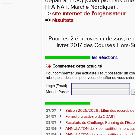
départ à 11h00) (Championnats d'Ile
FFA NAT. Marche Nordique) :
=>
site internet de l'organisateur
=>
résultats
Pour les 2 épreuves ci-dessus, re
livret 2017 des Courses Hors-S
les Réactions
Commentez cette actualité
Pour commenter une actualité il faut posséder un compt
rubrique ci-dessous pour vous identifier ou vous crée
Login (Email)
:
Mot de Passe
:
>
27/07
Saison 2025/2026 : bilan des records de
>
24/07
Fermeture estivale du CDA91
>
08/07
Résultats du Challenge Running de l'Es
12 07 2026)
>
22/06
ANNULATON de la compétition Interclub
juin
>
22/06
ANNULATION de la compétition du jeudi 