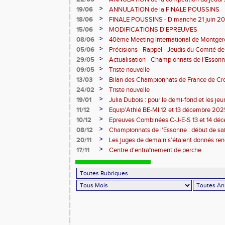
>
19/06
ANNULATION de la FINALE POUSSINS
>
18/06
FINALE POUSSINS - Dimanche 21 juin 202
>
15/06
MODIFICATIONS D'EPREUVES
>
08/06
40ème Meeting International de Montger
>
05/06
Précisions - Rappel - Jeudis du Comité de
>
29/05
Actualisation - Championnats de l’Essonne
Montgeron
>
09/05
Triste nouvelle
>
13/03
Bilan des Championnats de France de Cr
>
24/02
Triste nouvelle
>
19/01
Julia Dubois : pour le demi-fond et les je
>
11/12
Equip'Athlé BE-MI 12 et 13 décembre 20
>
10/12
Epreuves Combinées C-J-E-S 13 et 14 dé
>
08/12
Championnats de l'Essonne : début de sa
roues
>
20/11
Les juges de demain s’étaient donnés r
>
17/11
Centre d'entraînement de perche