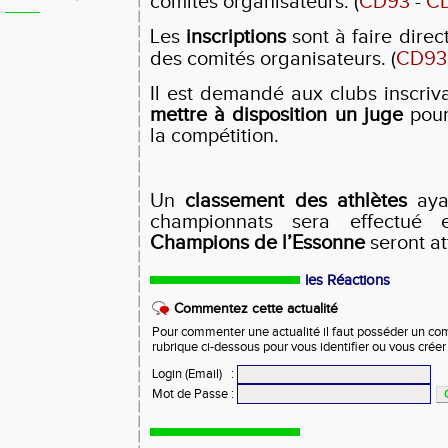
comités organisateurs. (
CD93
-
C
Les
inscriptions
sont à faire direc
des comités organisateurs.
(
CD93
Il est demandé aux clubs inscriv
mettre à disposition un juge
pour
la compétition.
Un
classement des athlètes
ayan
championnats sera effectué 
Champions de l’Essonne
seront at
les Réactions
Commentez cette actualité
Pour commenter une actualité il faut posséder un compt
rubrique ci-dessous pour vous identifier ou vous crée
Login (Email)
:
Mot de Passe
: