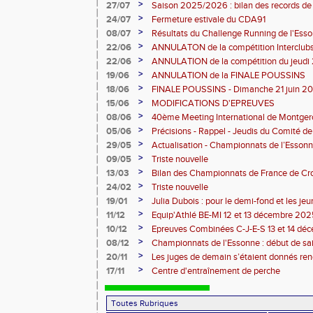
>
27/07
Saison 2025/2026 : bilan des records de
>
24/07
Fermeture estivale du CDA91
>
08/07
Résultats du Challenge Running de l'Es
12 07 2026)
>
22/06
ANNULATON de la compétition Interclub
juin
>
22/06
ANNULATION de la compétition du jeudi 
>
19/06
ANNULATION de la FINALE POUSSINS
>
18/06
FINALE POUSSINS - Dimanche 21 juin 202
>
15/06
MODIFICATIONS D'EPREUVES
>
08/06
40ème Meeting International de Montger
>
05/06
Précisions - Rappel - Jeudis du Comité de
>
29/05
Actualisation - Championnats de l’Essonne
Montgeron
>
09/05
Triste nouvelle
>
13/03
Bilan des Championnats de France de Cr
>
24/02
Triste nouvelle
>
19/01
Julia Dubois : pour le demi-fond et les je
>
11/12
Equip'Athlé BE-MI 12 et 13 décembre 20
>
10/12
Epreuves Combinées C-J-E-S 13 et 14 dé
>
08/12
Championnats de l'Essonne : début de sa
roues
>
20/11
Les juges de demain s’étaient donnés r
>
17/11
Centre d'entraînement de perche