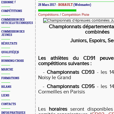
ESSONNE ?
28 Mars 2017 -
BOBAULT
(Webmaster)
COMPÉTITIONS
Compétitions
/
Compétition Piste
COMMISSION DES
OFFICIELS TECHNIQUES
Championnats départementa
combinées
COMMISSION DES
JEUNES
Juniors, Espoirs, Se
RÉSULTATS
QUALIFIÉ(E)S
Les athlètes du CD91 peuven
RUNNING/CROSS
compétitions suivantes :
MARCHE
-
Championnats CD93
- les 1
Noisy le Grand
FORMATIONS
-
Championnats CD95
- les 1
BILANS
Cormeilles en Parisis
LIENS
CONTACTS
Les
horaires
seront disponibles
INFOS PRATIQUES