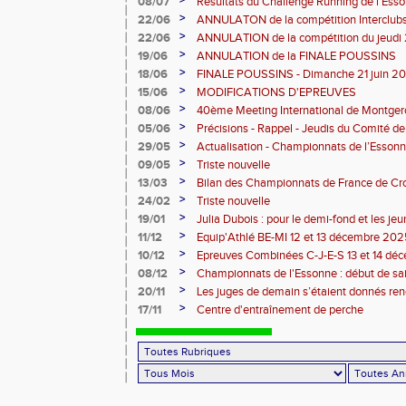
>
08/07
Résultats du Challenge Running de l'Es
12 07 2026)
>
22/06
ANNULATON de la compétition Interclub
juin
>
22/06
ANNULATION de la compétition du jeudi 
>
19/06
ANNULATION de la FINALE POUSSINS
>
18/06
FINALE POUSSINS - Dimanche 21 juin 202
>
15/06
MODIFICATIONS D'EPREUVES
>
08/06
40ème Meeting International de Montger
>
05/06
Précisions - Rappel - Jeudis du Comité de
>
29/05
Actualisation - Championnats de l’Essonne
Montgeron
>
09/05
Triste nouvelle
>
13/03
Bilan des Championnats de France de Cr
>
24/02
Triste nouvelle
>
19/01
Julia Dubois : pour le demi-fond et les je
>
11/12
Equip'Athlé BE-MI 12 et 13 décembre 20
>
10/12
Epreuves Combinées C-J-E-S 13 et 14 dé
>
08/12
Championnats de l'Essonne : début de sa
roues
>
20/11
Les juges de demain s’étaient donnés r
>
17/11
Centre d'entraînement de perche