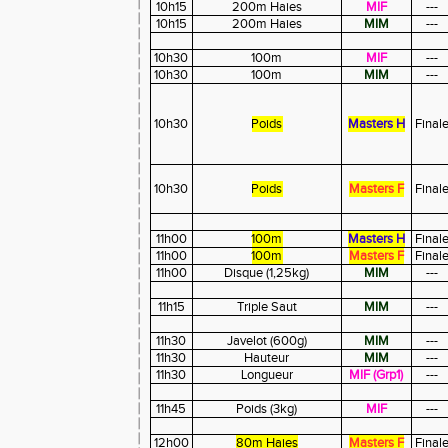
10h15
200m Haies
MIF
---
10h15
200m Haies
MIM
---
10h30
100m
MIF
---
10h30
100m
MIM
---
10h30
Poids
Masters H
Final
10h30
Poids
Masters F
Final
11h00
100m
Masters H
Final
11h00
100m
Masters F
Final
11h00
Disque (1,25kg)
MIM
---
11h15
Triple Saut
MIM
---
11h30
Javelot (600g)
MIM
---
11h30
Hauteur
MIM
---
11h30
Longueur
MIF (Grp1)
---
11h45
Poids (3kg)
MIF
---
12h00
80m Haies
Masters F
Final