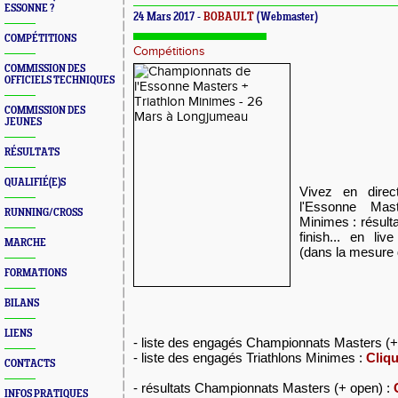
ESSONNE ?
24 Mars 2017 -
BOBAULT
(Webmaster)
COMPÉTITIONS
Compétitions
COMMISSION DES
OFFICIELS TECHNIQUES
COMMISSION DES
JEUNES
RÉSULTATS
QUALIFIÉ(E)S
Vivez en dire
l'Essonne Mas
RUNNING/CROSS
Minimes : résulta
finish... en li
MARCHE
(dans la mesure 
FORMATIONS
BILANS
LIENS
- liste des engagés Championnats Masters (+
- liste des engagés Triathlons Minimes :
Cliqu
CONTACTS
- résultats Championnats Masters (+ open) :
INFOS PRATIQUES