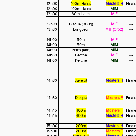
12h00
100m Haies
Masters H
Final
12h00
100m Haies
MIM
---
12h00
80m Haies
MIF
---
13h30
Disque (800g)
MIF
---
13h30
Longueur
MIF (Grp2)
---
14h00
50m
MIF
---
14h00
50m
MIM
---
14h00
Poids (4kg)
MIM
---
14h00
Perche
MIF
---
14h00
Perche
MIM
---
14h30
Javelot
Masters H
Final
14h30
Disque
Masters F
Final
14h45
400m
Masters F
Final
14h45
400m
Masters H
Final
15h00
200m
Masters H
Final
15h00
200m
Masters F
Final