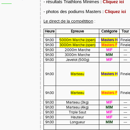
- résultats Triathlons Minimes :
Cliquez ici
- photos des podiums Masters :
Cliquez ici
Le direct de la compétition
:
Heure
Epreuve
Catégorie
Tour
9h30
5000m Marche (open)
Masters H
Final
9h30
3000m Marche (open)
Masters F
Final
9h30
2000m Marche
MIF
---
9h30
3000m Marche
MIM
---
9h30
Javelot (500g)
MIF
---
9h30
Marteau
Masters H
Final
9h30
Marteau
Masters F
Final
9h30
Marteau (3kg)
MIF
---
9h30
Marteau (4kg)
MIM
---
9h30
Triple Saut
MIF
---
9h30
Hauteur
MIF
---
9h30
Longueur
MIM
---