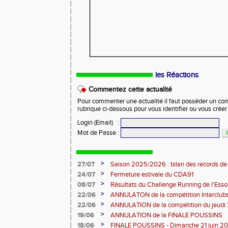
les Réactions
Commentez cette actualité
Pour commenter une actualité il faut posséder un compt
rubrique ci-dessous pour vous identifier ou vous crée
Login (Email)
:
Mot de Passe
:
>
27/07
Saison 2025/2026 : bilan des records de
>
24/07
Fermeture estivale du CDA91
>
08/07
Résultats du Challenge Running de l'Es
12 07 2026)
>
22/06
ANNULATON de la compétition Interclub
juin
>
22/06
ANNULATION de la compétition du jeudi 
>
19/06
ANNULATION de la FINALE POUSSINS
>
18/06
FINALE POUSSINS - Dimanche 21 juin 202