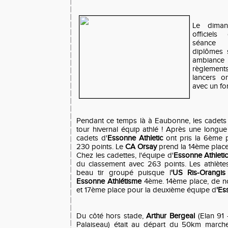
Le diman
officiel
séance 
diplômes 
ambiance
règlement
lancers o
avec un for
Pendant ce temps là à Eaubonne, les cadets e
tour hivernal équip athlé ! Après une longue
cadets d'
Essonne Athletic
ont pris la 6ème 
230 points. Le
CA Orsay
prend la 14ème place
Chez les cadettes, l'équipe d'
Essonne Athleti
du classement avec 263 points. Les athlète
beau tir groupé puisque l
'US Ris-Orangis
Essonne Athlétisme
4ème. 14ème place, de n
et 17ème place pour la deuxième équipe d
'Es
Du côté hors stade,
Arthur Bergeal
(Elan 91 
Palaiseau) était au départ du 50km march