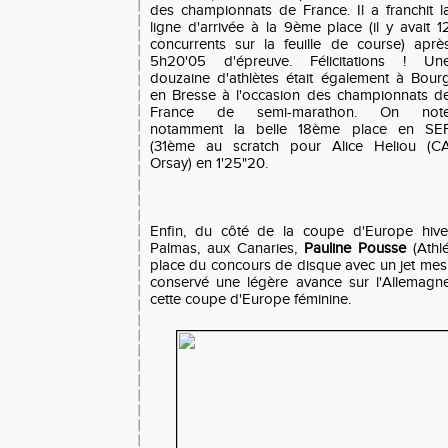
des championnats de France. Il a franchit l
ligne d'arrivée à la 9ème place (il y avait 1
concurrents sur la feuille de course) aprè
5h20'05 d'épreuve. Félicitations ! Un
douzaine d'athlètes était également à Bour
en Bresse à l'occasion des championnats d
France de semi-marathon. On not
notamment la belle 18ème place en SE
(31ème au scratch pour Alice Heliou (C
Orsay) en 1'25"20.
Enfin, du côté de la coupe d'Europe hive
Palmas, aux Canaries,
Pauline Pousse
(Athlé
place du concours de disque avec un jet me
conservé une légère avance sur l'Allemagn
cette coupe d'Europe féminine.