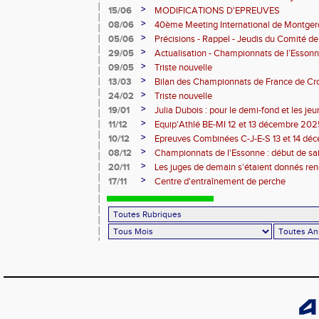
>
15/06
MODIFICATIONS D'EPREUVES
>
08/06
40ème Meeting International de Montger
>
05/06
Précisions - Rappel - Jeudis du Comité de
>
29/05
Actualisation - Championnats de l’Essonne
Montgeron
>
09/05
Triste nouvelle
>
13/03
Bilan des Championnats de France de Cr
>
24/02
Triste nouvelle
>
19/01
Julia Dubois : pour le demi-fond et les je
>
11/12
Equip'Athlé BE-MI 12 et 13 décembre 20
>
10/12
Epreuves Combinées C-J-E-S 13 et 14 dé
>
08/12
Championnats de l'Essonne : début de sa
roues
>
20/11
Les juges de demain s’étaient donnés r
>
17/11
Centre d'entraînement de perche