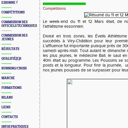
ESSONNE ?
Compétitions
COMPÉTITIONS
Le week-end du 11 et 12 Mars était, de n
COMMISSION DES
OFFICIELS TECHNIQUES
l'athlétisme essonnien.
COMMISSION DES
Divisé en trois zones, les Éveils Athlétism
JEUNES
succédés à Viry-Châtillon pour leur premiè
L'affluence fut importante puisque près de 300
RÉSULTATS
samedi après-midi. Tout autant le dimanche m
les plus jeunes, le médecine Ball, le saut en 
QUALIFIÉ(E)S
40m était au programme. Les Poussins se sont
poids et la longueur. Pour finir la journée, 
RUNNING/CROSS
nos jeunes pousses de se surpasser pour leu
MARCHE
FORMATIONS
BILANS
LIENS
CONTACTS
INFOS PRATIQUES