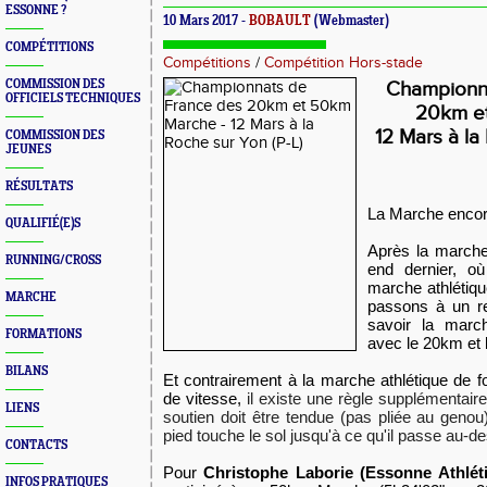
ESSONNE ?
10 Mars 2017 -
BOBAULT
(Webmaster)
COMPÉTITIONS
Compétitions
/
Compétition Hors-stade
COMMISSION DES
Championn
OFFICIELS TECHNIQUES
20km e
12 Mars à la
COMMISSION DES
JEUNES
RÉSULTATS
La Marche encore
QUALIFIÉ(E)S
Après la marche
RUNNING/CROSS
end dernier, où
marche athlétiqu
MARCHE
passons à un re
savoir la march
FORMATIONS
avec le 20km et
BILANS
Et contrairement à la marche athlétique de f
de vitesse,
il existe une règle supplémentair
LIENS
soutien doit être tendue (pas pliée au geno
pied touche le sol jusqu'à ce qu'il passe au-
CONTACTS
Pour
Christophe Laborie (Essonne Athléti
INFOS PRATIQUES