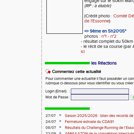
engagé sur le 50km Mar
(RP : à établir)
(Crédit photo :
Comité Dé
de l'Essonne
)
=> 9ème en 5h20'05"
photos :
n°1
-
n°2
- résultat complet du 50km
- le récit de sa course (par
ici
les Réactions
Commentez cette actualité
Pour commenter une actualité il faut posséder un compt
rubrique ci-dessous pour vous identifier ou vous crée
Login (Email)
:
Mot de Passe
:
>
27/07
Saison 2025/2026 : bilan des records de
>
24/07
Fermeture estivale du CDA91
>
08/07
Résultats du Challenge Running de l'Es
12 07 2026)
>
22/06
ANNULATON de la compétition Interclub