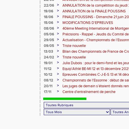
juin
>
22/06
ANNULATION de la compétition du jeudi 
>
19/06
ANNULATION de la FINALE POUSSINS
>
18/06
FINALE POUSSINS - Dimanche 21 juin 202
>
15/06
MODIFICATIONS D'EPREUVES
>
08/06
40ème Meeting International de Montger
>
05/06
Précisions - Rappel - Jeudis du Comité de
>
29/05
Actualisation - Championnats de l’Essonne
Montgeron
>
09/05
Triste nouvelle
>
13/03
Bilan des Championnats de France de Cr
>
24/02
Triste nouvelle
>
19/01
Julia Dubois : pour le demi-fond et les je
>
11/12
Equip'Athlé BE-MI 12 et 13 décembre 20
>
10/12
Epreuves Combinées C-J-E-S 13 et 14 dé
>
08/12
Championnats de l'Essonne : début de sa
roues
>
20/11
Les juges de demain s’étaient donnés r
>
17/11
Centre d'entraînement de perche