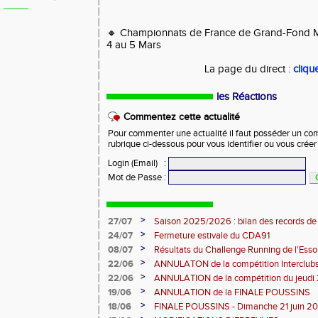
🔸 Championnats de France de Grand-Fond M
4 au 5 Mars
La page du direct :
clique
les Réactions
Commentez cette actualité
Pour commenter une actualité il faut posséder un compt
rubrique ci-dessous pour vous identifier ou vous crée
Login (Email)
:
Mot de Passe
:
>
27/07
Saison 2025/2026 : bilan des records de
>
24/07
Fermeture estivale du CDA91
>
08/07
Résultats du Challenge Running de l'Es
12 07 2026)
>
22/06
ANNULATON de la compétition Interclub
juin
>
22/06
ANNULATION de la compétition du jeudi 
>
19/06
ANNULATION de la FINALE POUSSINS
>
18/06
FINALE POUSSINS - Dimanche 21 juin 202