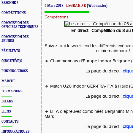
ESSONNE ?
3 Mars 2017 -
LEGRAND K
(Webmaster)
COMPÉTITIONS
Compétitions
COMMISSION DES
OFFICIELS TECHNIQUES
En direct : Compétition du 3 au
COMMISSION DES
JEUNES
Suivez tout le week-end les différents évène
et internationaux !
RÉSULTATS
🔸 Championnats d'Europe Indoor Belgrade (S
QUALIFIÉ(E)S
La page du direct :
clique
RUNNING/CROSS
MARCHE
🔸 Match U20 Indoor GER-FRA-ITA à Halle (G
FORMATIONS
La page du direct :
clique
BILANS
🔸 LIFA d'épreuves combinées Benjamins-Min
LIENS
Mars
CONTACTS
La page du direct :
clique
INFOS PRATIQUES