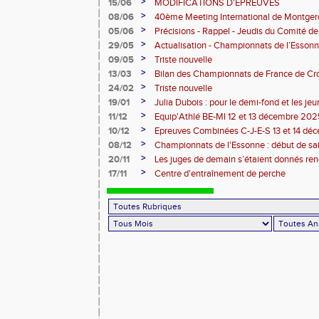
>
15/06
MODIFICATIONS D'EPREUVES
>
08/06
40ème Meeting International de Montger
>
05/06
Précisions - Rappel - Jeudis du Comité de
>
29/05
Actualisation - Championnats de l’Essonne
Montgeron
>
09/05
Triste nouvelle
>
13/03
Bilan des Championnats de France de Cr
>
24/02
Triste nouvelle
>
19/01
Julia Dubois : pour le demi-fond et les je
>
11/12
Equip'Athlé BE-MI 12 et 13 décembre 20
>
10/12
Epreuves Combinées C-J-E-S 13 et 14 dé
>
08/12
Championnats de l'Essonne : début de sa
roues
>
20/11
Les juges de demain s’étaient donnés r
>
17/11
Centre d'entraînement de perche