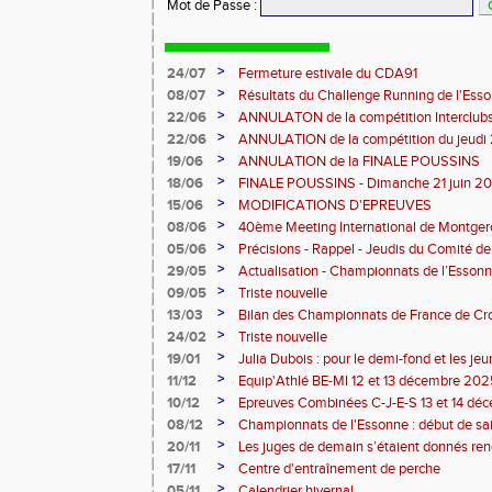
Mot de Passe
:
>
24/07
Fermeture estivale du CDA91
>
08/07
Résultats du Challenge Running de l'Es
12 07 2026)
>
22/06
ANNULATON de la compétition Interclub
juin
>
22/06
ANNULATION de la compétition du jeudi 
>
19/06
ANNULATION de la FINALE POUSSINS
>
18/06
FINALE POUSSINS - Dimanche 21 juin 202
>
15/06
MODIFICATIONS D'EPREUVES
>
08/06
40ème Meeting International de Montger
>
05/06
Précisions - Rappel - Jeudis du Comité de
>
29/05
Actualisation - Championnats de l’Essonne
Montgeron
>
09/05
Triste nouvelle
>
13/03
Bilan des Championnats de France de Cr
>
24/02
Triste nouvelle
>
19/01
Julia Dubois : pour le demi-fond et les je
>
11/12
Equip'Athlé BE-MI 12 et 13 décembre 20
>
10/12
Epreuves Combinées C-J-E-S 13 et 14 dé
>
08/12
Championnats de l'Essonne : début de sa
roues
>
20/11
Les juges de demain s’étaient donnés r
>
17/11
Centre d'entraînement de perche
>
05/11
Calendrier hivernal