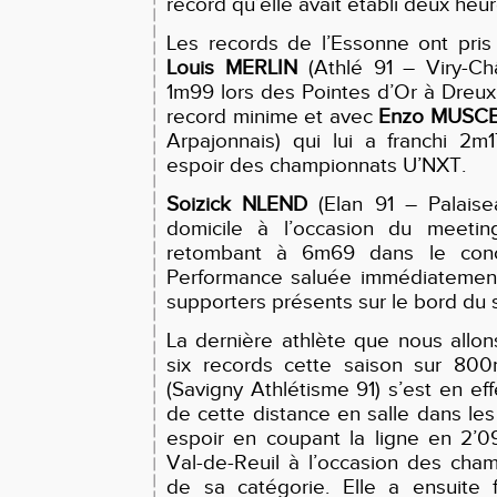
record qu’elle avait établi deux heu
Les records de l’Essonne ont pris
Louis MERLIN
(Athlé 91 – Viry-Châ
1m99 lors des Pointes d’Or à Dreux
record minime et avec
Enzo MUSC
Arpajonnais) qui lui a franchi 2m
espoir des championnats U’NXT.
Soizick NLEND
(Elan 91 – Palaisea
domicile à l’occasion du meeti
retombant à 6m69 dans le conc
Performance saluée immédiatemen
supporters présents sur le bord du s
La dernière athlète que nous allons
six records cette saison sur 80
(Savigny Athlétisme 91) s’est en eff
de cette distance en salle dans les
espoir en coupant la ligne en 2’09
Val-de-Reuil à l’occasion des cha
de sa catégorie. Elle a ensuite 