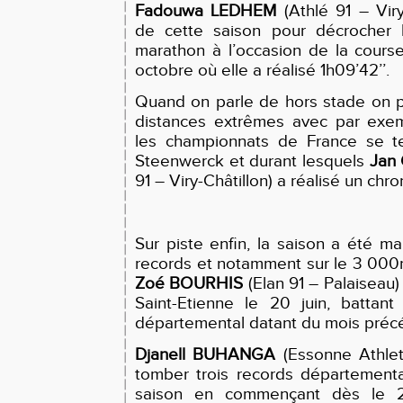
Fadouwa LEDHEM
(Athlé 91 – Viry
de cette saison pour décrocher 
marathon à l’occasion de la cour
octobre où elle a réalisé 1h09’42’’.
Quand on parle de hors stade on 
distances extrêmes avec par exe
les championnats de France se te
Steenwerck et durant lesquels
Jan
91 – Viry-Châtillon) a réalisé un chr
Sur piste enfin, la saison a été 
records et notamment sur le 3 000
Zoé BOURHIS
(Elan 91 – Palaiseau) 
Saint-Etienne le 20 juin, battan
départemental datant du mois préc
Djanell BUHANGA
(Essonne Athleti
tomber trois records département
saison en commençant dès le 2