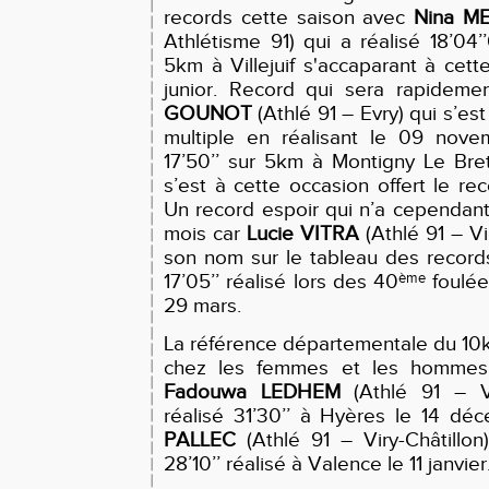
records cette saison avec
Nina M
Athlétisme 91) qui a réalisé 18’04
5km à Villejuif s'accaparant à cett
junior. Record qui sera rapidem
GOUNOT
(Athlé 91 – Evry) qui s’est
multiple en réalisant le 09 nov
17’50’’ sur 5km à Montigny Le Bre
s’est à cette occasion offert le rec
Un record espoir qui n’a cependan
mois car
Lucie VITRA
(Athlé 91 – Vir
son nom sur le tableau des recor
17’05’’ réalisé lors des 40
foulée
ème
29 mars.
La référence départementale du 1
chez les femmes et les hommes
Fadouwa LEDHEM
(Athlé 91 – Vi
réalisé 31’30’’ à Hyères le 14 d
PALLEC
(Athlé 91 – Viry-Châtillo
28’10’’ réalisé à Valence le 11 janvier