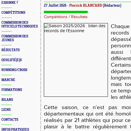
ESSONNE ?
27 Juillet 2026 -
Pierrick BLANCARD
(Rédacteur)
COMPÉTITIONS
Compétitions
/
Résultats
COMMISSION DES
Chaque 
OFFICIELS TECHNIQUES
records 
COMMISSION DES
dépass
JEUNES
personn
RÉSULTATS
aussi 
différ
QUALIFIÉ(E)S
Cert
RUNNING/CROSS
départ
longtem
MARCHE
mais to
ce temp
FORMATIONS
les athl
BILANS
Cette saison, ce n’est pas mo
LIENS
départementaux qui ont été homolo
réalisés par 21 athlètes qui pour c
CONTACTS
plaisir à le battre régulièrement
INFOS PRATIQUES