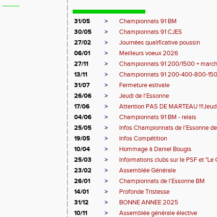
31/05
>
Championnats 91 BM
30/05
>
Championnats 91 CJES
27/02
>
Journées qualificative poussin
06/01
>
Meilleurs voeux 2026
27/11
>
Championnats 91 200/1500 + marc
13/11
>
Championnats 91 200-400-800-15
31/07
>
Fermeture estivale
26/06
>
Jeudi de l'Essonne
17/06
>
Attention PAS DE MARTEAU !!!Jeudi 1
04/06
>
Championnats 91 BM - relais
25/05
>
Infos Championnats de l'Essonne d
19/05
>
Infos Compétition
10/04
>
Hommage à Daniel Bougis
25/03
>
Informations clubs sur le PSF et "L
23/02
>
Assemblée Générale
26/01
>
Championnats de l'Essonne BM
14/01
>
Profonde Tristesse
31/12
>
BONNE ANNEE 2025
10/11
>
Assemblée générale élective