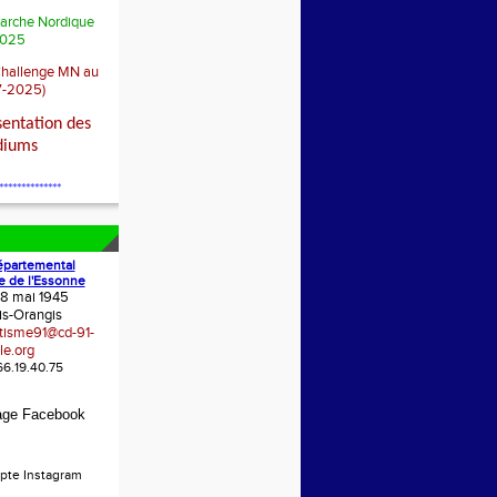
arche Nordique
025
Challenge MN au
7-2025)
sentation des
diums
**************
épartemental
e de l'Essonne
 8 mai 1945
is-Orangis
etisme91@cd-91-
le.org
.66.19.40.75
age Facebook
pte Instagram