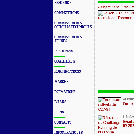
ESSONNE ?
Compétitions
/
Résult
COMPÉTITIONS
COMMISSION DES
OFFICIELS TECHNIQUES
COMMISSION DES
JEUNES
RÉSULTATS
QUALIFIÉ(E)S
RUNNING/CROSS
MARCHE
FORMATIONS
24 Juill
BILANS
Fermet
LIENS
8 Juille
Résult
CONTACTS
07 202
INFOS PRATIQUES