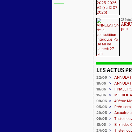
22 Juin 
ANNULA
juin
LES ACTUS P
22/06
>
ANNULATION
19/06
>
ANNULATI
18/06
>
FINALE PO
15/06
>
MODIFICA
08/06
>
40ème Mee
05/06
>
Précisions
29/05
>
Actualisat
Montgero
09/05
>
Triste nouv
13/03
>
Bilan des 
24/02
>
Triste nouv