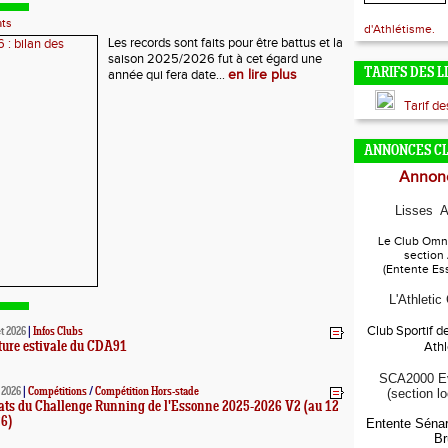
ats
d'Athlétisme.
Les records sont faits pour être battus et la
saison 2025/2026 fut à cet égard une
TARIFS DES L
année qui fera date...
en lire plus
Tarif d
ANNONCES C
Annonc
Lisses A
Le Club Omni
section
(Entente Es
L'Athletic
Club Sportif d
et 2026
|
Infos Clubs
Ath
ure estivale du CDA91
SCA2000 Ev
t 2026
|
Compétitions
/
Compétition Hors-stade
(section l
ats du Challenge Running de l'Essonne 2025-2026 V2 (au 12
6)
Entente Sénar
Br