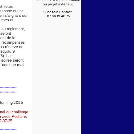
fermé en raison de réunion
ou projet extérieur.
athlètes
Essonne qui se
Si besoin Contact :
en s'alignant sur
07.66.19.40.75
urses du
au règlement,
 seront
ors de la
s récompenses
us réserve de
usqu'au 9
6). Les
a soirée seront
l'adresse mail
**************
**************
 Running 2025
nal du challenge
5 avec Podiums
2-07-25
**************