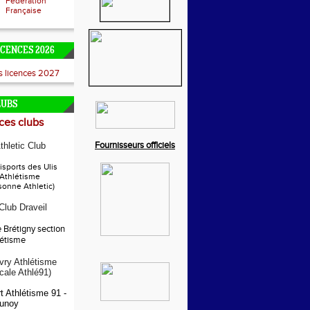
Fédération
Française
ICENCES 2026
es licences 2027
LUBS
es clubs
Fournisseurs officiels
thletic Club
sports des Ulis
 Athlétisme
sonne Athletic)
 Club Draveil
e Brétigny section
létisme
ry Athlétisme
ocale Athlé91)
t Athlétisme 91 -
unoy