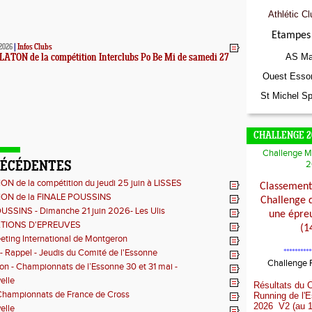
Athlétic Cl
Etampes 
2026
|
Infos Clubs
AS Ma
TON de la compétition Interclubs Po Be Mi de samedi 27
Ouest Esso
St Michel Sp
CHALLENGE 2
Challenge M
2
RÉCÉDENTES
 de la compétition du jeudi 25 juin à LISSES
Classement 
ON de la FINALE POUSSINS
Challenge 
USSINS - Dimanche 21 juin 2026- Les Ulis
une épreu
TIONS D'EPREUVES
(1
ting International de Montgeron
**********
 - Rappel - Jeudis du Comité de l'Essonne
Challenge
ion - Championnats de l’Essonne 30 et 31 mai -
n
elle
Résultats du 
Championnats de France de Cross
Running de l'
2026 V2 (au 1
elle