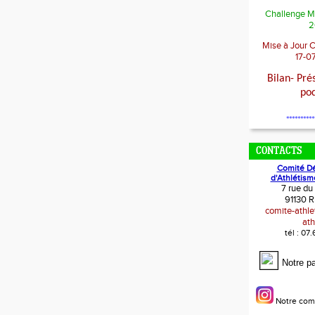
Challenge M
2
Mise à Jour 
17-0
Bilan- Pré
po
**********
CONTACTS
Comité D
d'Athlétism
7 rue du
91130 R
comite-athl
ath
tél : 07
Notre p
Notre com