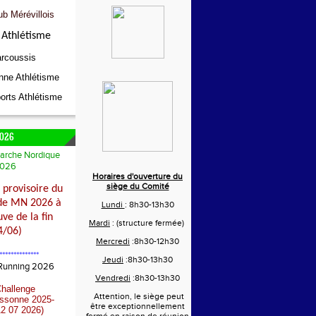
ub Mérévillois
Athlétisme
rcoussis
nne Athlétisme
orts Athlétisme
026
arche Nordique
026
Horaires d'ouverture du
siège du Comité
provisoire du
de MN 2026 à
Lundi
: 8h30-13h30
ve de la fin
Mardi
: (structure fermée)
4/06)
Mercredi
:8h30-12h30
**************
Jeudi
:8h30-13h30
 Running 2026
Vendredi
:8h30-13h30
Challenge
Attention, le siège peut
Essonne 2025-
être exceptionnellement
2 07 2026)