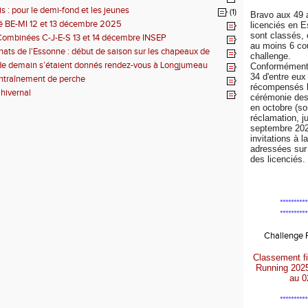
s : pour le demi-fond et les jeunes
(1)
Bravo aux 49 
é BE-MI 12 et 13 décembre 2025
licenciés en 
sont classés, 
Combinées C-J-E-S 13 et 14 décembre INSEP
au moins 6 co
ts de l'Essonne : début de saison sur les chapeaux de
challenge.
de demain s’étaient donnés rendez-vous à Longjumeau
Conformément 
34 d'entre eux
ntraînement de perche
récompensés l
 hivernal
cérémonie de
en octobre (so
réclamation, j
septembre 202
invitations à l
adressées sur 
des licenciés.
**********
**********
Challenge
Classement fi
Running 202
au 0
**********